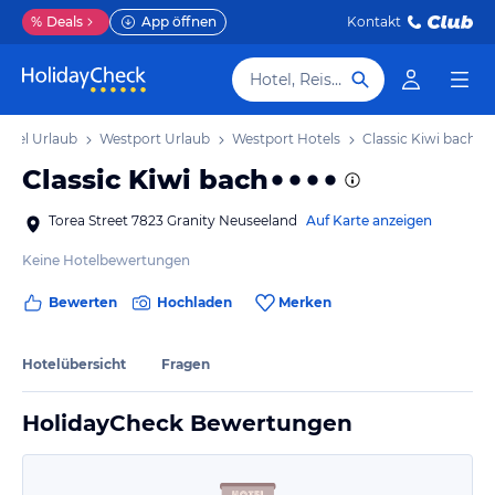
%
Deals
App öffnen
Kontakt
Hotel, Reiseziel
insel Urlaub
Westport Urlaub
Westport Hotels
Classic Kiwi bach
Classic Kiwi bach
Torea Street 7823 Granity Neuseeland
Auf Karte anzeigen
Keine Hotelbewertungen
Bewerten
Hochladen
Merken
Hotelübersicht
Fragen
HolidayCheck Bewertungen