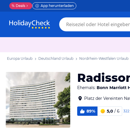
%
Deals
App herunterladen
Europa Urlaub
Deutschland Urlaub
Nordrhein-Westfalen Urlaub
Radisson
Ehemals:
Bonn Marriott 
Platz der Vereinten N
89%
5,0
/ 6
322