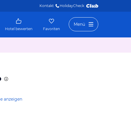
Kontakt
HolidayCheck 
Menü
Hotel bewerten
Favoriten
te anzeigen