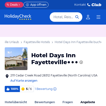
%
Deals
App öffnen
Kontakt
Hotel, Reiseziel
teville Urlaub
Fayetteville Hotels
Hotel Days Inn Fayetteville
buchen
Hotel Days Inn
Fayetteville
2111 Cedar Creek Road 28312 Fayetteville (North Carolina) USA
Auf Karte anzeigen
1
Bewertung
100%
5
/ 6
Hotelübersicht
Bewertungen
Fragen
Angebote