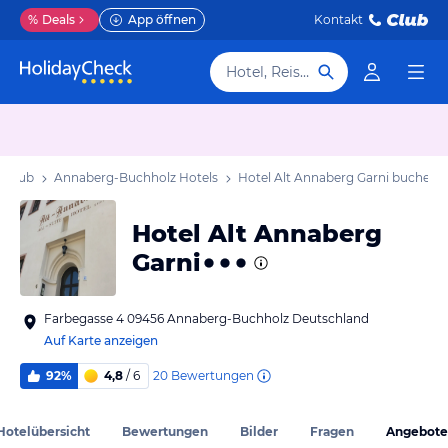
%
Deals
App öffnen
Kontakt
Hotel, Reiseziel
rlaub
Annaberg-Buchholz Hotels
Hotel Alt Annaberg Garni
buchen
Hotel Alt Annaberg
Garni
Farbegasse 4 09456 Annaberg-Buchholz Deutschland
Auf Karte anzeigen
20
Bewertungen
92%
4,8
/ 6
Hotelübersicht
Bewertungen
Bilder
Fragen
Angebote