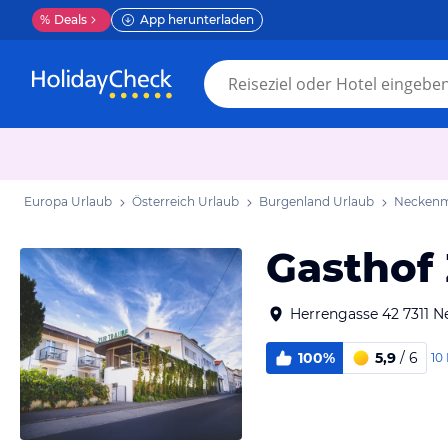
%
Deals
App herunterladen
Europa Urlaub
Österreich Urlaub
Burgenland Urlaub
Neckenm
Gasthof
Herrengasse 42 7311 N
100%
5,9
/ 6
10