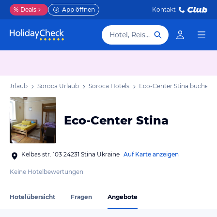
%
Deals
App öffnen
Kontakt
Hotel, Reiseziel
en Urlaub
Soroca Urlaub
Soroca Hotels
Eco-Center Stina
buchen
Eco-Center Stina
Kelbas str. 103 24231 Stina Ukraine
Auf Karte anzeigen
Keine Hotelbewertungen
Hotelübersicht
Fragen
Angebote