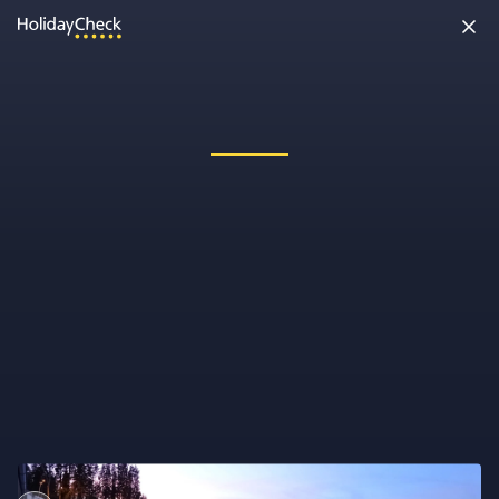
Oh nein, etwas ist schiefgelaufen!
Vielleicht wurde die Seite umbenannt oder sie ist gerade nicht
erreichbar. Tippe bitte die Adresse noch einmal ein oder ruf uns
kostenlos an unter
0891 437 9100
.
Seite neu laden