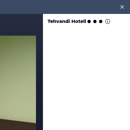
Tehvandi Hotell
en!
tenlos an unter
0891 437 9100
.