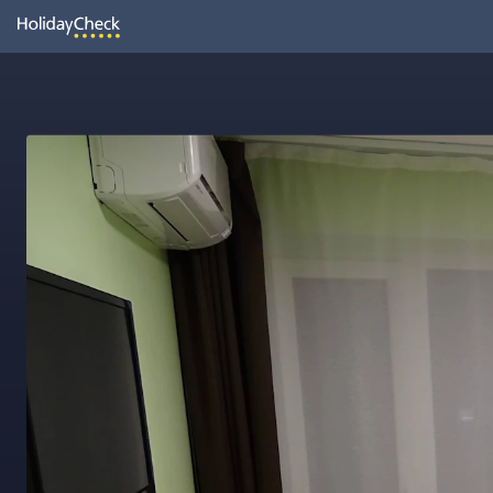
Oh
Vielleicht wurde die Seite umbenannt oder sie ist gerade nicht er
Seite neu laden