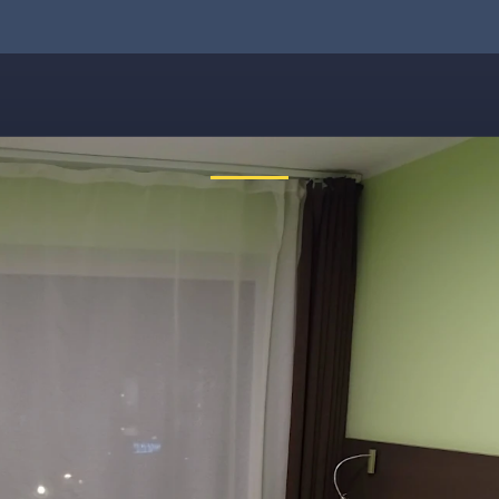
 nein, etwas ist schiefgelauf
reichbar. Tippe bitte die Adresse noch einmal ein oder ruf uns kos