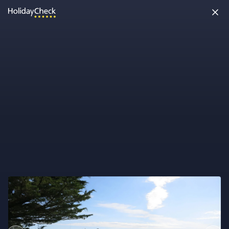
Möchtest Du uns etwas sagen?
Super! Dein Feedback hilft uns dabei, HolidayCheck besser zu
machen!
Feedback abgeben