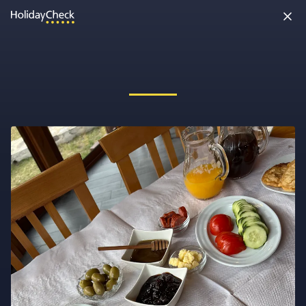
Oh nein, etwas ist schiefgelaufen!
Vielleicht wurde die Seite umbenannt oder sie ist gerade nicht
erreichbar. Tippe bitte die Adresse noch einmal ein oder ruf uns
kostenlos an unter
0891 437 9100
.
Seite neu laden