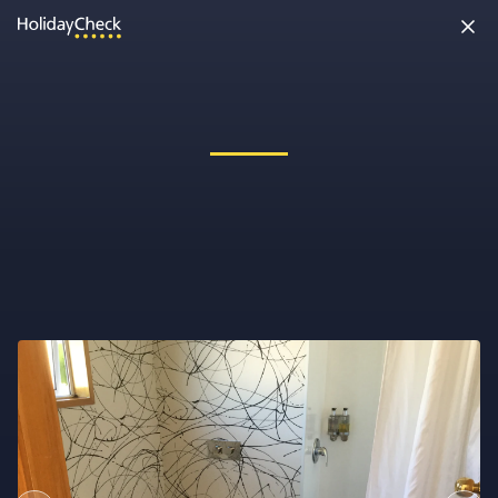
Oh nein, etwas ist schiefgelaufen!
Vielleicht wurde die Seite umbenannt oder sie ist gerade nicht
erreichbar. Tippe bitte die Adresse noch einmal ein oder ruf uns
kostenlos an unter
0891 437 9100
.
Seite neu laden