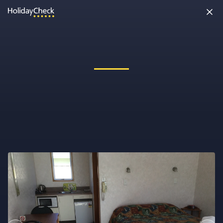
Oh nein, etwas ist schiefgelaufen!
Vielleicht wurde die Seite umbenannt oder sie ist gerade nicht
erreichbar. Tippe bitte die Adresse noch einmal ein oder ruf uns
kostenlos an unter
0891 437 9100
.
Seite neu laden