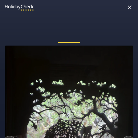
Oh nein, etwas ist schiefgelaufen!
Vielleicht wurde die Seite umbenannt oder sie ist gerade nicht
erreichbar. Tippe bitte die Adresse noch einmal ein oder ruf uns
kostenlos an unter
0891 437 9100
.
Seite neu laden