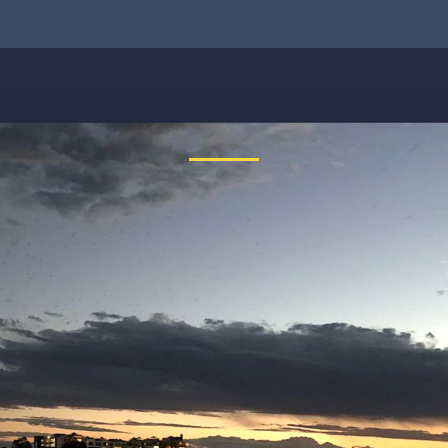
 nein, etwas ist schiefgelauf
reichbar. Tippe bitte die Adresse noch einmal ein oder ruf uns kos