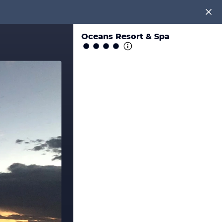
Oceans Resort & Spa
en!
tenlos an unter
0891 437 9100
.