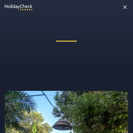
Oh nein, etwas ist schiefgelaufen!
Vielleicht wurde die Seite umbenannt oder sie ist gerade nicht
erreichbar. Tippe bitte die Adresse noch einmal ein oder ruf uns
kostenlos an unter
0891 437 9100
.
Seite neu laden