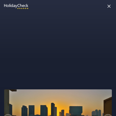
Möchtest Du uns etwas sagen?
Super! Dein Feedback hilft uns dabei, HolidayCheck besser zu
machen!
Feedback abgeben