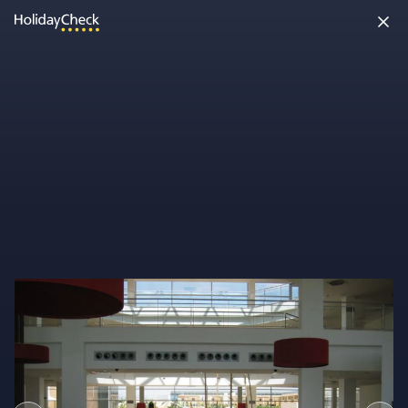
Möchtest Du uns etwas sagen?
Super! Dein Feedback hilft uns dabei, HolidayCheck besser zu
machen!
Feedback abgeben