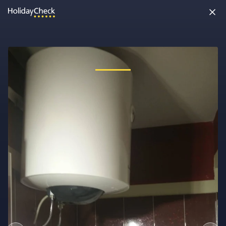
Oh nein, etwas ist schiefgelaufen!
Vielleicht wurde die Seite umbenannt oder sie ist gerade nicht
erreichbar. Tippe bitte die Adresse noch einmal ein oder ruf uns
kostenlos an unter
0891 437 9100
.
Seite neu laden