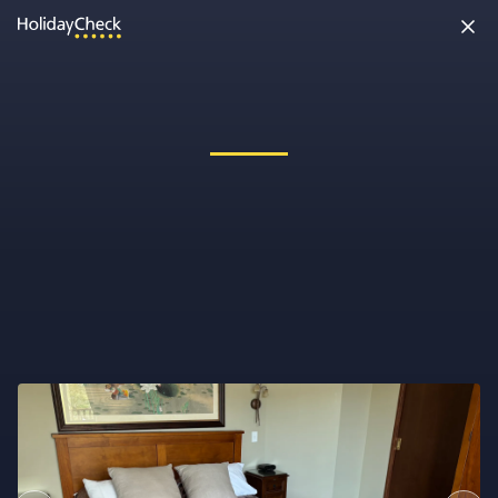
Oh nein, etwas ist schiefgelaufen!
Vielleicht wurde die Seite umbenannt oder sie ist gerade nicht
erreichbar. Tippe bitte die Adresse noch einmal ein oder ruf uns
kostenlos an unter
0891 437 9100
.
Seite neu laden