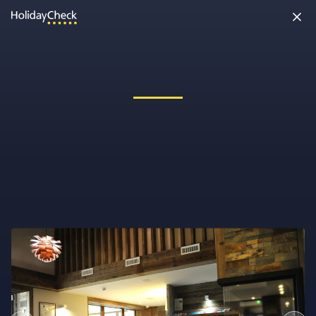
Oh nein, etwas ist schiefgelaufen!
Vielleicht wurde die Seite umbenannt oder sie ist gerade nicht
erreichbar. Tippe bitte die Adresse noch einmal ein oder ruf uns
kostenlos an unter
0891 437 9100
.
Seite neu laden