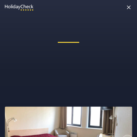
Oh nein, etwas ist schiefgelaufen!
Vielleicht wurde die Seite umbenannt oder sie ist gerade nicht
erreichbar. Tippe bitte die Adresse noch einmal ein oder ruf uns
kostenlos an unter
0891 437 9100
.
Seite neu laden