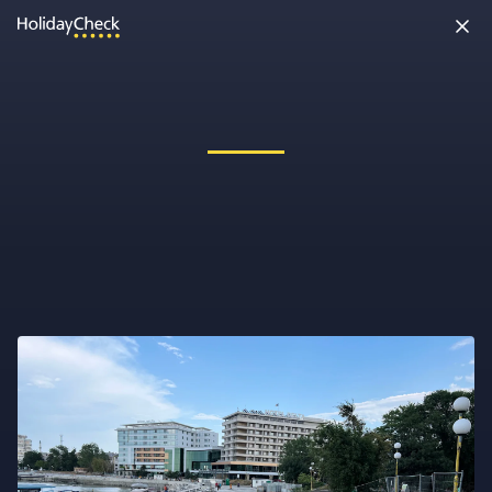
Oh nein, etwas ist schiefgelaufen!
Vielleicht wurde die Seite umbenannt oder sie ist gerade nicht
erreichbar. Tippe bitte die Adresse noch einmal ein oder ruf uns
kostenlos an unter
0891 437 9100
.
Seite neu laden