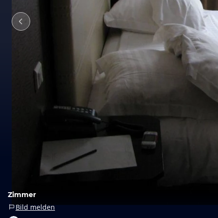
Zimmer
Bild melden