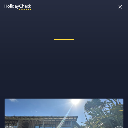
Oh nein, etwas ist schiefgelaufen!
Vielleicht wurde die Seite umbenannt oder sie ist gerade nicht
erreichbar. Tippe bitte die Adresse noch einmal ein oder ruf uns
kostenlos an unter
0891 437 9100
.
Seite neu laden