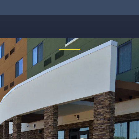
 nein, etwas ist schiefgelauf
reichbar. Tippe bitte die Adresse noch einmal ein oder ruf uns kos