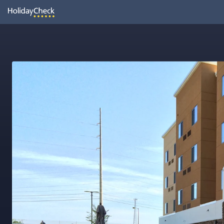
Oh
Vielleicht wurde die Seite umbenannt oder sie ist gerade nicht er
Seite neu laden