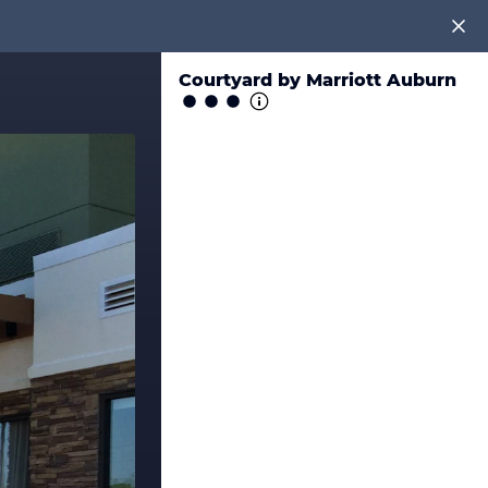
Courtyard by Marriott Auburn
en!
tenlos an unter
0891 437 9100
.