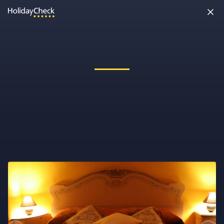
Oh nein, etwas ist schiefgelaufen!
Vielleicht wurde die Seite umbenannt oder sie ist gerade nicht
erreichbar. Tippe bitte die Adresse noch einmal ein oder ruf uns
kostenlos an unter
0891 437 9100
.
Seite neu laden