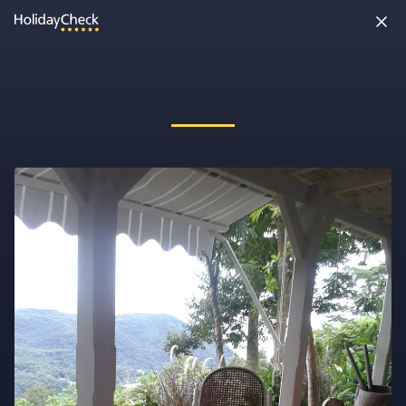
Oh nein, etwas ist schiefgelaufen!
Vielleicht wurde die Seite umbenannt oder sie ist gerade nicht
erreichbar. Tippe bitte die Adresse noch einmal ein oder ruf uns
kostenlos an unter
0891 437 9100
.
Seite neu laden