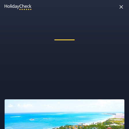
Oh nein, etwas ist schiefgelaufen!
Vielleicht wurde die Seite umbenannt oder sie ist gerade nicht
erreichbar. Tippe bitte die Adresse noch einmal ein oder ruf uns
kostenlos an unter
0891 437 9100
.
Seite neu laden