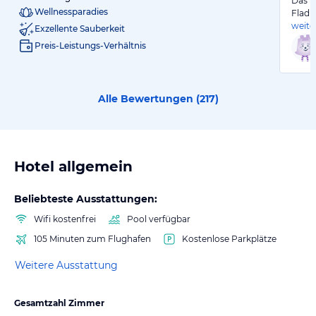
Das H
Wellnessparadies
Fladu
weite
Exzellente Sauberkeit
Preis-Leistungs-Verhältnis
Alle Bewertungen (
217
)
Hotel allgemein
Beliebteste Ausstattungen:
Wifi kostenfrei
Pool verfügbar
105 Minuten zum Flughafen
Kostenlose Parkplätze
Weitere Ausstattung
Gesamtzahl Zimmer