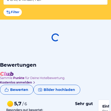
Filter
Bewertungen
Sammle
Punkte
für Deine Hotelbewertung.
Kostenlos anmelden
Bewerten
Bilder hochladen
5,7
Sehr gut
/ 6
Einf
Besonders gut bewertet: