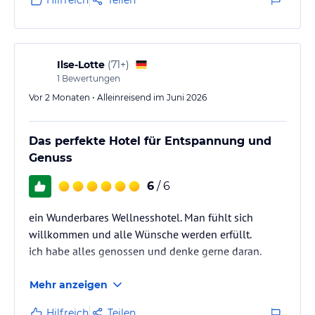
Dampfbad, Tecaldarium, Ruheräumen, Fußbecken und Salzstollen.
Unsere Gäste können einen Weckdienst, Zimmer- und
Wäscheservice in Anspruch nehmen. In unserem Hotel befindet
sich zudem ein Fahrstuhl. Parkplätze und 24h-Wlan sind gratis.
Ilse-Lotte
(
71+
)
Zudem können unsere Hausgäste an unserem täglich wechselnden
1
Bewertungen
Aktivprogramm teilnehmen: u.a. mit Tarotkursen, Qi Gong,
Vor 2 Monaten • Alleinreisend im Juni 2026
Entspannungsstunden, Informationsrunden zu Ernährung, Aqua-
Gymnastik, Nordic-Walking-Kurse, Fitness-Stunde u.v.m.
Das perfekte Hotel für Entspannung und
Hinweis:
Allgemeine und unverbindliche
Genuss
Hoteliers-/Veranstalter-/Kataloginformationen. Alle Angaben
ohne Gewähr und ohne Prüfung durch HolidayCheck. Bitte
6
/ 6
lies vor der Buchung die verbindlichen
Angebotsdetails
des
jeweiligen Veranstalters.
ein Wunderbares Wellnesshotel. Man fühlt sich
willkommen und alle Wünsche werden erfüllt.
ich habe alles genossen und denke gerne daran.
Mehr anzeigen
Hilfreich
Teilen