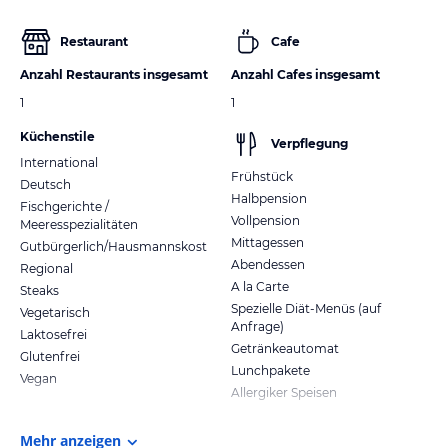
Restaurant
Cafe
Anzahl Restaurants insgesamt
Anzahl Cafes insgesamt
1
1
Küchenstile
Verpflegung
International
Frühstück
Deutsch
Halbpension
Fischgerichte /
Vollpension
Meeresspezialitäten
Mittagessen
Gutbürgerlich/Hausmannskost
Abendessen
Regional
A la Carte
Steaks
Spezielle Diät-Menüs (auf
Vegetarisch
Anfrage)
Laktosefrei
Getränkeautomat
Glutenfrei
Lunchpakete
Vegan
Allergiker Speisen
Mehr anzeigen