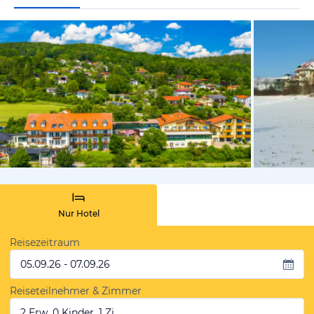
vom Hotelie
Nur Hotel
Reisezeitraum
05.09.26 - 07.09.26
Reiseteilnehmer & Zimmer
2 Erw, 0 Kinder, 1 Zi.