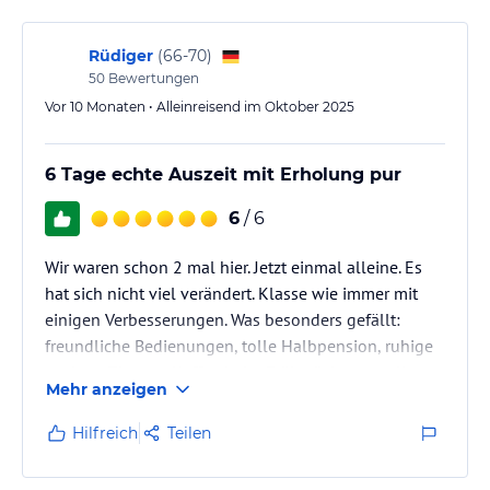
Rüdiger
(
66-70
)
50
Bewertungen
Vor 10 Monaten • Alleinreisend im Oktober 2025
6 Tage echte Auszeit mit Erholung pur
6
/ 6
Wir waren schon 2 mal hier. Jetzt einmal alleine. Es
hat sich nicht viel verändert. Klasse wie immer mit
einigen Verbesserungen. Was besonders gefällt:
freundliche Bedienungen, tolle Halbpension, ruhige
saubere Zimmer, Kaffee beim Frühstück zum selber
Mehr anzeigen
holen, toller Wellnessbereich, ruhige Lage,
ausreichend Parkplätze und und und ....
Hilfreich
Teilen