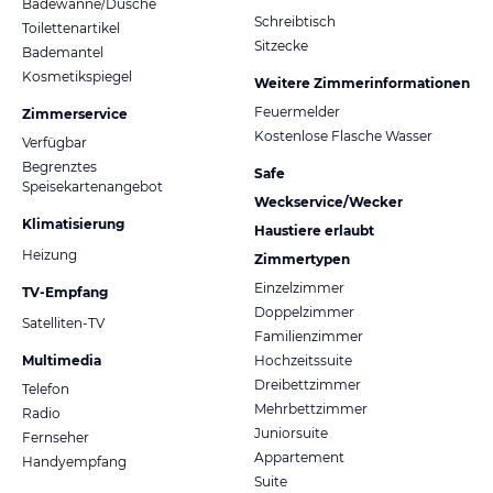
Badewanne/Dusche
Schreibtisch
Toilettenartikel
Sitzecke
Bademantel
Kosmetikspiegel
Weitere Zimmerinformationen
Feuermelder
Zimmerservice
Kostenlose Flasche Wasser
Verfügbar
Begrenztes
Safe
Speisekartenangebot
Weckservice/Wecker
Klimatisierung
Haustiere erlaubt
Heizung
Zimmertypen
Einzelzimmer
TV-Empfang
Doppelzimmer
Satelliten-TV
Familienzimmer
Multimedia
Hochzeitssuite
Dreibettzimmer
Telefon
Mehrbettzimmer
Radio
Juniorsuite
Fernseher
Appartement
Handyempfang
Suite