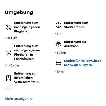
Umgebung
Entfernung zum
Entfernung zum
nächstgelegenen
Stadtzentrum
Flughafen
< 1 km
> 100 km
Entfernung zur
Entfernung zum
Autobahn
nächstgelegenen
< 50 km
Flughafen in
Fahrminuten
Station für HolidayCheck
Mietwagen Bayern
1 h 45 min
< 10 km
Entfernung zu
öffentlichen
Verkehrsmitteln
< 1 km
Mehr anzeigen