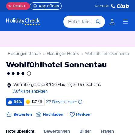
%
Deals
App öffnen
Kontakt
Hotel, Reiseziel
b
Fladungen Urlaub
Fladungen Hotels
Wohlfühlhotel Sonnentau
Wohlfühlhotel Sonnentau
Wurmbergstraße 97650 Fladungen Deutschland
Auf Karte anzeigen
217
Bewertungen
96%
5,7
/ 6
Bewerten
Hochladen
Merken
Hotelübersicht
Bewertungen
Bilder
Fragen