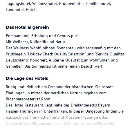
Tagungshotel, Wellnesshotel, Gruppenhotel, Familienhotel,
Landhotel, Hotel
Das Hotel allgemein
Entspannung, Erholung und Genuss pur!
Mit Wellness, Kulinarik und Natur!
Das Wellness-Wohlfühlhotel Sonnentau wird regelmäßig mit den
Prüfsiegeln "Holiday Check Quality Selection" und "Service Qualität
Deutschland" honoriert. 4-Sterne-Qualität zum Wohlfühlen und
Genießen. Das Sonnentau ist immer einen Besuch wert.
Die Lage des Hotels
Ruhig und idyllisch am Ortsrand der historischen Kleinstadt
Fladungen, in mitten der herrlichen Natur, umgeben vom
Biosphärenreservat Rhön.
Das Hotel-Restaurant liegt nahe des Dreiländerecks Bayern-
Hessen-Thüringen in Unterfranken. In dieser Umgebung finden Sie
u.a. auch das Fränkische Freiland Museum Fladungen, das
Deutsche Segelflugmuseum, das Rote und Schwarze Moor, den
Guckaisee, den Kreuzberg und die Wasserkuppe.