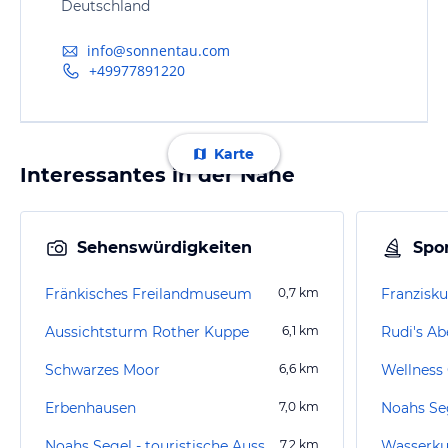
Deutschland
info@sonnentau.com
+49977891220
Karte
Interessantes in der Nähe
Sehenswürdigkeiten
Spor
Fränkisches Freilandmuseum
0,7
km
Franzisk
Aussichtsturm Rother Kuppe
6,1
km
Rudi's A
Schwarzes Moor
6,6
km
Wellness
Erbenhausen
7,0
km
Noahs Se
Noahs Segel - touristische Aussichtsplattform Besucherzentrum
7,2
km
Wasserk