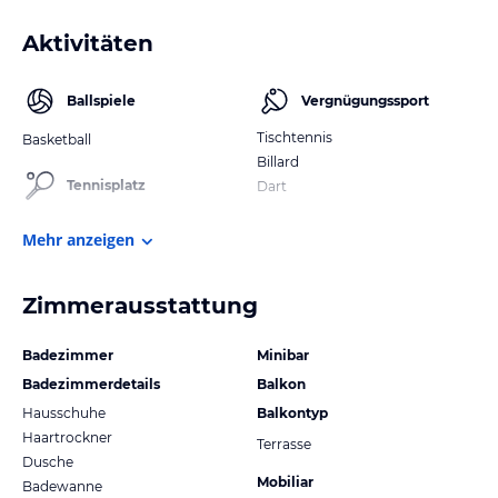
Aktivitäten
Ballspiele
Vergnügungssport
Tischtennis
Basketball
Billard
Tennisplatz
Dart
Mehr anzeigen
Zimmerausstattung
Badezimmer
Minibar
Badezimmerdetails
Balkon
Hausschuhe
Balkontyp
Haartrockner
Terrasse
Dusche
Mobiliar
Badewanne