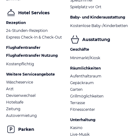
Spielzimmer
Spielplatz vor Ort
Hotel Services
Baby- und Kinderausstattung
Rezeption
Kostenlose Baby-/Kinderbetten
24-Stunden-Rezeption
Express Check-In & Check-Out
Ausstattung
Flughafentransfer
Geschäfte
Flughafentransfer Nutzung
Minimarkt/Kiosk
Kostenpflichtig
Räumlichkeiten
Weitere Serviceangebote
Aufenthaltsraum
Wäscheservice
Gepäckraum
Arzt
Garten
Devisenwechsel
Grillmöglichkeiten
Hotelsafe
Terrasse
Zeitung
Fitnesscenter
Autovermietung
Unterhaltung
Kasino
Parken
Live-Musik