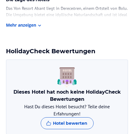
Das Von Resort Abant liegt in Dereceören, einem Ortsteil von Bolu.
Die Umgebung bietet eine idyllische Naturlandschaft und ist ideal
für erholsame Spaziergänge und Wanderungen. Die Talstation der
Mehr anzeigen
Seilbahn des Plose Ski- und Wandergebiets befindet sich in der
Nähe und ermöglicht Ihnen den direkten Zugang zu den Pisten.
Das Zentrum von Bolu mit seinen Sehenswürdigkeiten und
Unterhaltungsmöglichkeiten erreichen Sie nach etwa 8 km.
HolidayCheck Bewertungen
Zimmer / Unterbringung im Hotel
Die 60 Zimmer des Von Resort Abant sind komfortabel
eingerichtet und verfügen über Annehmlichkeiten wie einen
Flachbild-Sat-TV, einen Balkon und ein eigenes Badezimmer mit
Dusche, kostenfreien Pflegeprodukten und einem Haartrockner.
Dieses Hotel hat noch keine HolidayCheck
Genießen Sie den Blick auf die Berge und den Garten von Ihrem
Zimmer aus und fühlen Sie sich wie zu Hause.
Bewertungen
Hast Du dieses Hotel besucht? Teile deine
Gastronomie im Hotel
Erfahrungen!
Das Von Resort Abant bietet Ihnen eine Vielzahl von
Hotel bewerten
gastronomischen Einrichtungen. Beginnen Sie Ihren Tag mit
einem nahrhaften Frühstück, das täglich serviert wird. Das