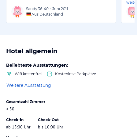
weite
Sandy
36-40
•
Juni 2011
Aus Deutschland
Hotel allgemein
Beliebteste Ausstattungen:
Wifi kostenfrei
Kostenlose Parkplätze
Weitere Ausstattung
Gesamtzahl Zimmer
< 50
Check-In
Check-Out
ab 15:00 Uhr
bis 10:00 Uhr