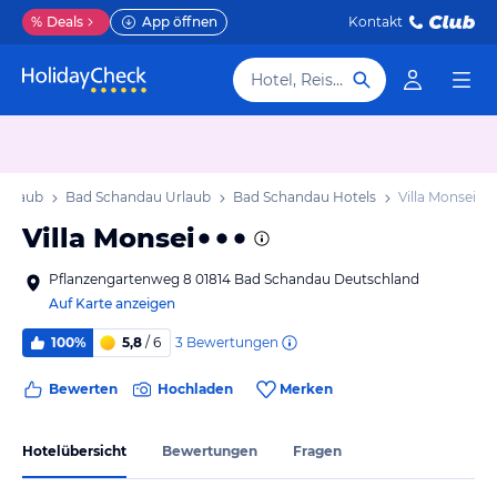
%
Deals
App öffnen
Kontakt
Hotel, Reiseziel
Urlaub
Bad Schandau Urlaub
Bad Schandau Hotels
Villa Monsei
Villa Monsei
Pflanzengartenweg 8 01814 Bad Schandau Deutschland
Auf Karte anzeigen
3
Bewertungen
100%
5,8
/ 6
Bewerten
Hochladen
Merken
Hotelübersicht
Bewertungen
Fragen