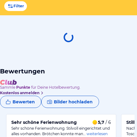
Filter
Bewertungen
Sammle
Punkte
für Deine Hotelbewertung.
Kostenlos anmelden
Bewerten
Bilder hochladen
Sehr schöne Ferienwohnung
5,7
/ 6
Stil
Sehr schöne Ferienwohnung. Stilvoll eingerichtet und
Nach 
alles vorhanden. Brötchen konnte man…
weiterlesen
Tosca