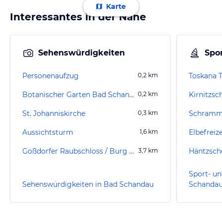
Karte
Interessantes in der Nähe
Sehenswürdigkeiten
Spor
Personenaufzug
0,2
km
Toskana 
Botanischer Garten Bad Schandau
0,2
km
Kirnitzsc
St. Johanniskirche
0,3
km
Schramm
Aussichtsturm
1,6
km
Elbefreiz
Goßdorfer Raubschloss / Burg Schwarzenbach
3,7
km
Häntzsch
Sport- un
Sehenswürdigkeiten in Bad Schandau
Schanda