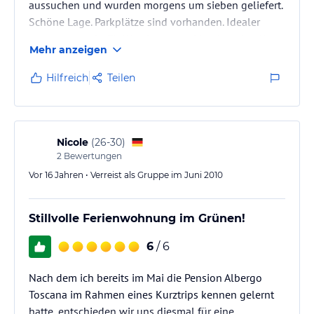
aussuchen und wurden morgens um sieben geliefert.
Schöne Lage. Parkplätze sind vorhanden. Idealer
Ausgangspunkt für Wanderungen. Man ist schnell zu
Mehr anzeigen
Fuß im Ortskern von Bad Schandau. Die
Besitzerfamilie ist sehr nett und total hilfsbereit. Wir
Hilfreich
Teilen
haben uns sehr wohlgefühlt und kommen gerne
wieder!!!!
Nicole
(
26-30
)
2
Bewertungen
Vor 16 Jahren • Verreist als Gruppe im Juni 2010
Stillvolle Ferienwohnung im Grünen!
6
/ 6
Nach dem ich bereits im Mai die Pension Albergo
Toscana im Rahmen eines Kurztrips kennen gelernt
hatte, entschieden wir uns diesmal für eine