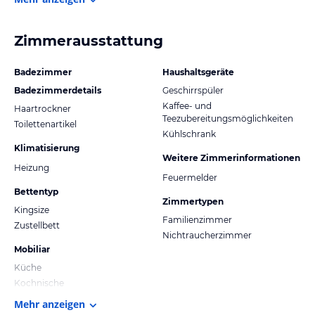
Zimmerausstattung
Badezimmer
Haushaltsgeräte
Badezimmerdetails
Geschirrspüler
Kaffee- und
Haartrockner
Teezubereitungsmöglichkeiten
Toilettenartikel
Kühlschrank
Klimatisierung
Weitere Zimmerinformationen
Heizung
Feuermelder
Bettentyp
Zimmertypen
Kingsize
Familienzimmer
Zustellbett
Nichtraucherzimmer
Mobiliar
Küche
Kochnische
Mehr anzeigen