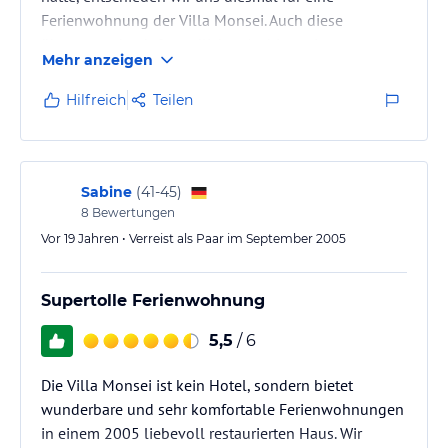
Ferienwohnung der Villa Monsei. Auch diese
überzeugt durch freundliches Ambiente im
Mehr anzeigen
toskanischen Stil. Alles ist liebevoll und
aufeinanderabgestimmt eingerichtet. Ein gemütlicher
Hilfreich
Teilen
Balkon bietet zudem Platz um den Abend ausklingen
lassen zu lassen. Die Räume sind alle sehr sauber
und gemütlich eingerichtet und waren ideal für vier
Personen. Das Zentrum von Bad Schandau ist in…
Sabine
(
41-45
)
8
Bewertungen
Vor 19 Jahren • Verreist als Paar im September 2005
Supertolle Ferienwohnung
5,5
/ 6
Die Villa Monsei ist kein Hotel, sondern bietet
wunderbare und sehr komfortable Ferienwohnungen
in einem 2005 liebevoll restaurierten Haus. Wir