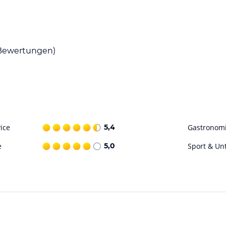
hl an Getränken genießen. Das Hotel bietet
ewertungen)
reizeitgestaltung. Sie können im Fitnessstudio
ohne Gewähr. Bitte lies vor der Buchung die
ice
5,4
Gastronom
e
5,0
Sport & Un