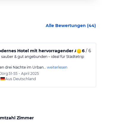
Alle Bewertungen (
44
)
dernes Hotel mit hervorragender Anbindung an die Stadt
6
/ 6
Tolles Hotel
, sauber & gut angebunden – ideal für Städtetrip
Sehr gute Lage
gemütlich und 
en drei Nächte im Urban…
weiterlesen
Jörg
51-55
•
April 2025
Antje
5
Aus Deutschland
Aus
mtzahl Zimmer