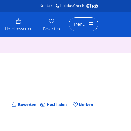
Kontakt
HolidayCheck 
Menü
Hotel bewerten
Favoriten
Bewerten
Hochladen
Merken