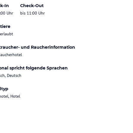
k-In
Check-Out
:00 Uhr
bis 11:00 Uhr
tiere
 erlaubt
traucher- und Raucherinformation
raucherhotel
onal spricht folgende Sprachen
sch, Deutsch
ltyp
hotel, Hotel