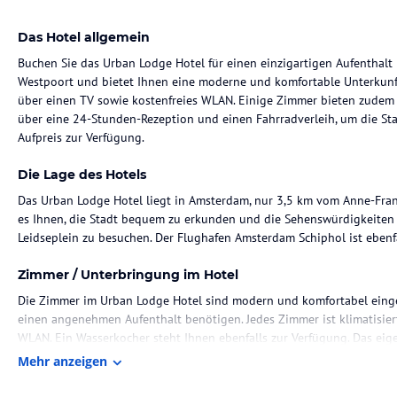
Das Hotel allgemein
Buchen Sie das Urban Lodge Hotel für einen einzigartigen Aufenthalt 
Westpoort und bietet Ihnen eine moderne und komfortable Unterkunft
über einen TV sowie kostenfreies WLAN. Einige Zimmer bieten zudem e
über eine 24-Stunden-Rezeption und einen Fahrradverleih, um die St
Aufpreis zur Verfügung.
Die Lage des Hotels
Das Urban Lodge Hotel liegt in Amsterdam, nur 3,5 km vom Anne-Frank
es Ihnen, die Stadt bequem zu erkunden und die Sehenswürdigkeiten
Leidseplein zu besuchen. Der Flughafen Amsterdam Schiphol ist ebenfal
Zimmer / Unterbringung im Hotel
Die Zimmer im Urban Lodge Hotel sind modern und komfortabel eingeri
einen angenehmen Aufenthalt benötigen. Jedes Zimmer ist klimatisier
WLAN. Ein Wasserkocher steht Ihnen ebenfalls zur Verfügung. Das eige
Pflegeprodukten und einem Haartrockner ausgestattet.
Mehr anzeigen
Gastronomie im Hotel