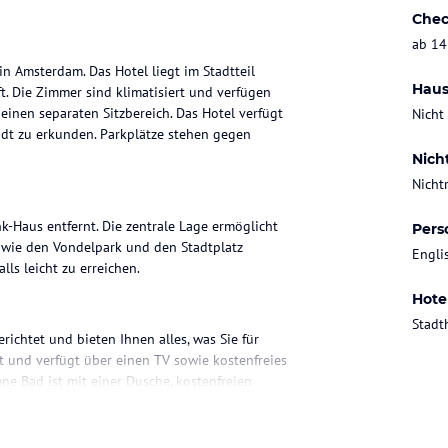
Chec
ab 14
in Amsterdam. Das Hotel liegt im Stadtteil
Haus
. Die Zimmer sind klimatisiert und verfügen
inen separaten Sitzbereich. Das Hotel verfügt
Nicht
adt zu erkunden. Parkplätze stehen gegen
Nich
Nicht
-Haus entfernt. Die zentrale Lage ermöglicht
Pers
 wie den Vondelpark und den Stadtplatz
Engli
ls leicht zu erreichen.
Hote
Stadt
chtet und bieten Ihnen alles, was Sie für
t und verfügt über einen TV sowie kostenfreies
ne Bad ist mit einer Dusche, kostenfreien