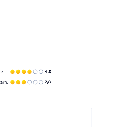
ie
4,0
terh.
2,8