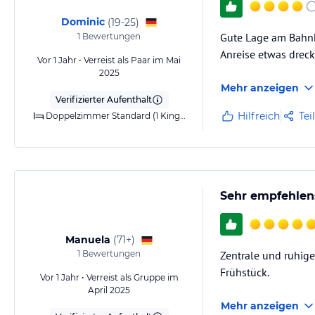
Dominic
(
19-25
)
Gute Lage am Bahnh
1
Bewertungen
Anreise etwas dreck
Vor 1 Jahr • Verreist als Paar im Mai
2025
Mehr anzeigen
Verifizierter Aufenthalt
Hilfreich
Tei
Doppelzimmer Standard (1 Kingsize-Bett)
Sehr empfehlens
Manuela
(
71+
)
1
Bewertungen
Zentrale und ruhige
Frühstück.
Vor 1 Jahr • Verreist als Gruppe im
April 2025
Mehr anzeigen