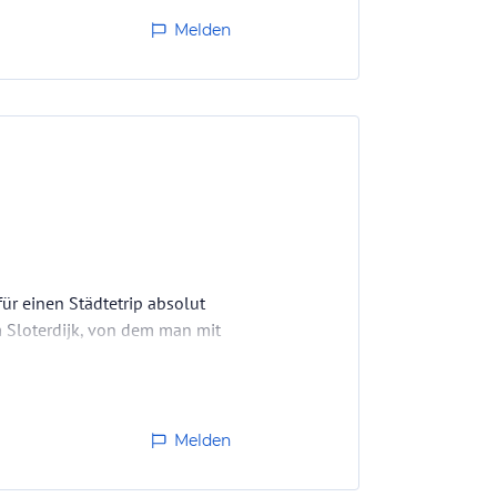
Melden
ür einen Städtetrip absolut
 Sloterdijk, von dem man mit
!
gemütlich und einladend. Unser
Melden