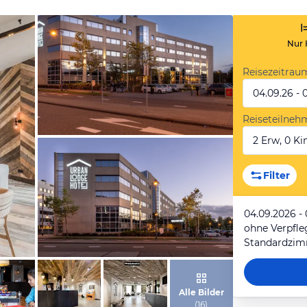
Nur 
Reisezeitrau
04.09.26 - 
Reiseteilneh
2 Erw, 0 Kin
von Expedia
Filter
04.09.2026 -
ohne Verpfl
Standardzi
von Expedia
Alle Bilder
(
16
)