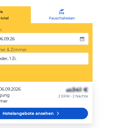
Hotel
Pauschalreisen
m
06.09.26
mer & Zimmer
der, 1 Zi.
341 €
 06.09.2026
ab
egung
2 ERW • 2 Nächte
mmer
Hotelangebote
ansehen