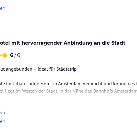
len
otel mit hervorragender Anbindung an die Stadt
6
/ 6
gut angebunden – ideal für Städtetrip
hte im Urban Lodge Hotel in Amsterdam verbracht und können es f
el liegt im Westen der Stadt, in der Nähe des Bahnhofs Amsterdam
am schnell ins Zentrum (ca. 10 Minuten) gelangt – sehr praktisch
n im „Industrial Chic“-Stil eingerichtet und wirkt dabei trotzdem 
ten
ig, sauber und…
len