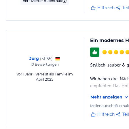
Verifizierter Aufenthalt
Hilfreich
Tei
Ein modernes H
Jörg
(
51-55
)
Stylisch, sauber & 
10
Bewertungen
Vor 1 Jahr • Verreist als Familie im
Wir haben drei Näc
April 2025
empfehlen. Das Hot
dem Zug oder der Tr
Mehr anzeigen
Das Hotel ist moder
Meilengutschrift erhal
Zimmer war geräum
Hilfreich
Tei