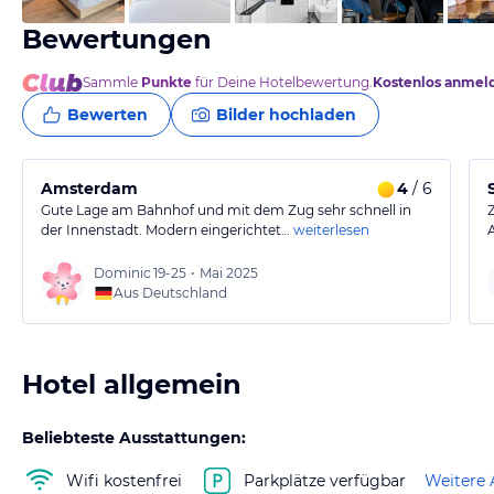
Bewertungen
Sammle
Punkte
für Deine Hotelbewertung.
Kostenlos anmel
Bewerten
Bilder hochladen
Amsterdam
4
/ 6
Gute Lage am Bahnhof und mit dem Zug sehr schnell in
der Innenstadt. Modern eingerichtet…
weiterlesen
Dominic
19-25
•
Mai 2025
Aus Deutschland
Hotel allgemein
Beliebteste Ausstattungen:
Wifi kostenfrei
Parkplätze verfügbar
Weitere 