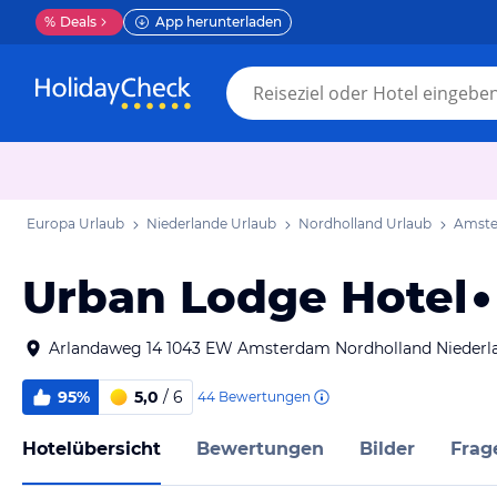
%
Deals
App herunterladen
Europa Urlaub
Niederlande Urlaub
Nordholland Urlaub
Amste
Urban Lodge Hotel
Arlandaweg 14 1043 EW Amsterdam Nordholland Niederl
95%
5,0
/ 6
44
Bewertungen
Hotelübersicht
Bewertungen
Bilder
Frag