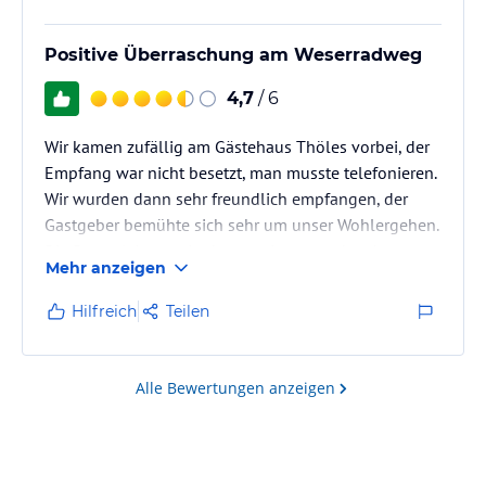
Positive Überraschung am Weserradweg
4,7
/ 6
Wir kamen zufällig am Gästehaus Thöles vorbei, der
Empfang war nicht besetzt, man musste telefonieren.
Wir wurden dann sehr freundlich empfangen, der
Gastgeber bemühte sich sehr um unser Wohlergehen.
Die Doppelzimmer, in denen wir untergebracht waren,
Mehr anzeigen
waren frisch renoviert und geschmachvoll modern
eingerichtet. Die Küche war an diesem Abend
Hilfreich
Teilen
geschlossen, das morgendliche Buffet war in
Ordnung. - Die unmittelbare Umgebung ist sehr ruhig,
ebenso wir das Örtchen Hoya selbst.
Alle Bewertungen anzeigen