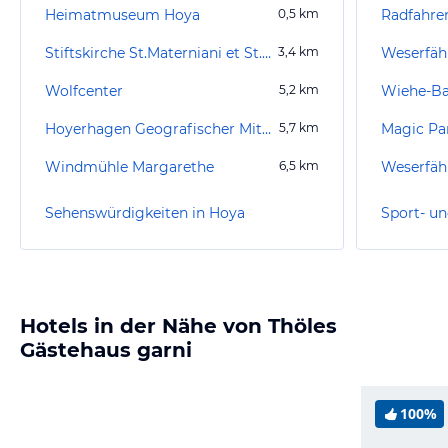
Heimatmuseum Hoya
0,5
km
Radfahre
Stiftskirche St.Materniani et St.Nicolai Bücken
3,4
km
Weserfäh
Wolfcenter
5,2
km
Wiehe-B
Hoyerhagen Geografischer Mittelpunkt von Niedersachsen
5,7
km
Magic Pa
Windmühle Margarethe
6,5
km
Weserfäh
Sehenswürdigkeiten in Hoya
Sport- un
Hotels in der Nähe von Thöles
Gästehaus garni
100%