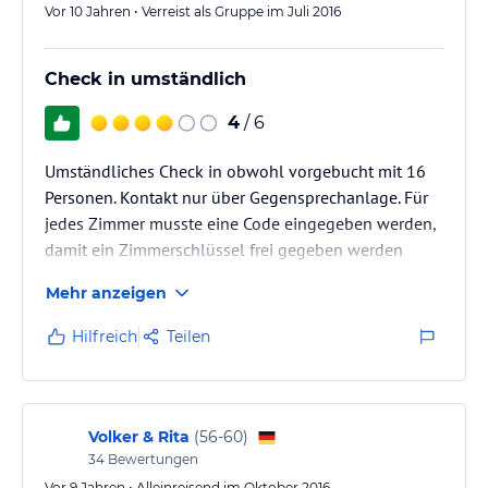
Vor 10 Jahren • Verreist als Gruppe im Juli 2016
Check in umständlich
4
/ 6
Umständliches Check in obwohl vorgebucht mit 16
Personen. Kontakt nur über Gegensprechanlage. Für
jedes Zimmer musste eine Code eingegeben werden,
damit ein Zimmerschlüssel frei gegeben werden
konnte. Garage für alle Gäste an diesem Tag zu klein.
Mehr anzeigen
Frühstückszimmer schön gestaltet, aber zu klein. Man
muss aufstehen, wenn der Nachbar zum Buttet
Hilfreich
Teilen
möchte.
Volker & Rita
(
56-60
)
34
Bewertungen
Vor 9 Jahren • Alleinreisend im Oktober 2016