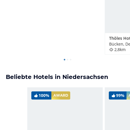
Bücken, D
2,8km
Beliebte Hotels in Niedersachsen
100%
99%
AWARD