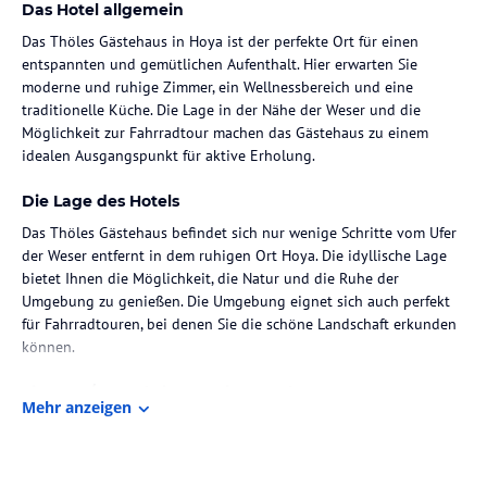
Das Hotel allgemein
Das Thöles Gästehaus in Hoya ist der perfekte Ort für einen
entspannten und gemütlichen Aufenthalt. Hier erwarten Sie
moderne und ruhige Zimmer, ein Wellnessbereich und eine
traditionelle Küche. Die Lage in der Nähe der Weser und die
Möglichkeit zur Fahrradtour machen das Gästehaus zu einem
idealen Ausgangspunkt für aktive Erholung.
Die Lage des Hotels
Das Thöles Gästehaus befindet sich nur wenige Schritte vom Ufer
der Weser entfernt in dem ruhigen Ort Hoya. Die idyllische Lage
bietet Ihnen die Möglichkeit, die Natur und die Ruhe der
Umgebung zu genießen. Die Umgebung eignet sich auch perfekt
für Fahrradtouren, bei denen Sie die schöne Landschaft erkunden
können.
Zimmer / Unterbringung im Hotel
Mehr anzeigen
Die Zimmer im Thöles Gästehaus sind modern und gemütlich
eingerichtet. Jedes Zimmer verfügt über ein eigenes Badezimmer
und bietet Ruhe und Komfort für einen erholsamen Aufenthalt.