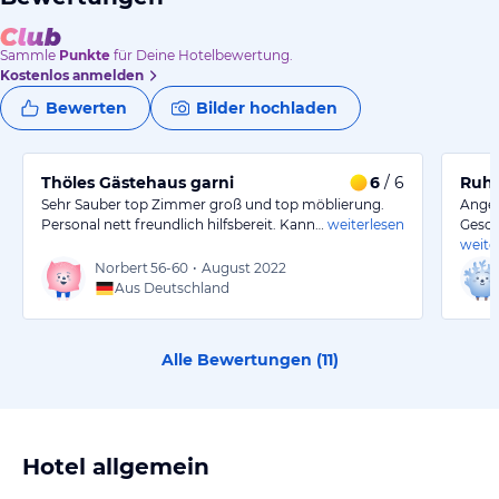
Sammle
Punkte
für Deine Hotelbewertung.
Kostenlos anmelden
Bewerten
Bilder hochladen
Thöles Gästehaus garni
6
/ 6
Ruhi
Sehr Sauber top Zimmer groß und top möblierung.
Angen
Personal nett freundlich hilfsbereit. Kann…
weiterlesen
Gesch
weite
Norbert
56-60
•
August 2022
Aus Deutschland
Alle Bewertungen (
11
)
Hotel allgemein