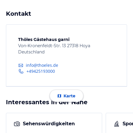
Kontakt
Thöles Gästehaus garni
Von-Kronenfeldt-Str. 13 27318 Hoya
Deutschland
info@thoeles.de
+49425193000
Karte
Interessantes in der Nähe
Sehenswürdigkeiten
Spor