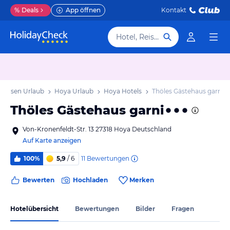
%
Deals
App öffnen
Kontakt
Hotel, Reiseziel
achsen Urlaub
Hoya Urlaub
Hoya Hotels
Thöles Gästehaus garni
Thöles Gästehaus garni
Von-Kronenfeldt-Str. 13 27318 Hoya Deutschland
Auf Karte anzeigen
11
Bewertungen
100%
5,9
/ 6
Bewerten
Hochladen
Merken
Hotelübersicht
Bewertungen
Bilder
Fragen