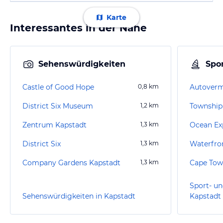
Karte
Interessantes in der Nähe
Sehenswürdigkeiten
Spor
Castle of Good Hope
0,8
km
District Six Museum
1,2
km
Township
Zentrum Kapstadt
1,3
km
District Six
1,3
km
Waterfro
Company Gardens Kapstadt
1,3
km
Cape Tow
Sport- un
Sehenswürdigkeiten in Kapstadt
Kapstadt