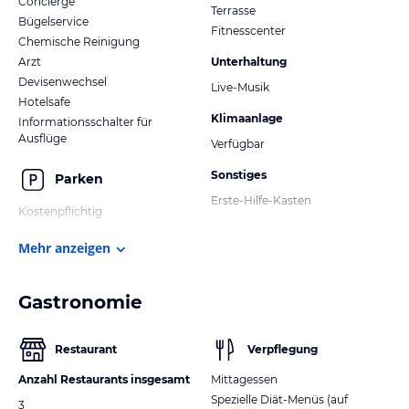
Concierge
Terrasse
Bügelservice
Fitnesscenter
Chemische Reinigung
Arzt
Unterhaltung
Devisenwechsel
Live-Musik
Hotelsafe
Klimaanlage
Informationsschalter für
Ausflüge
Verfügbar
Sonstiges
Parken
Erste-Hilfe-Kasten
Kostenpflichtig
Mehr anzeigen
Gastronomie
Restaurant
Verpflegung
Anzahl Restaurants insgesamt
Mittagessen
Spezielle Diät-Menüs (auf
3