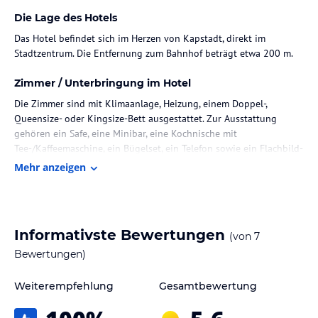
Die Lage des Hotels
Das Hotel befindet sich im Herzen von Kapstadt, direkt im
Stadtzentrum. Die Entfernung zum Bahnhof beträgt etwa 200 m.
Zimmer / Unterbringung im Hotel
Die Zimmer sind mit Klimaanlage, Heizung, einem Doppel-,
Queensize- oder Kingsize-Bett ausgestattet. Zur Ausstattung
gehören ein Safe, eine Minibar, eine Kochnische mit
Tee-/Kaffeemaschine, ein Bügelset, ein Telefon sowie ein Flachbild-
TV mit Satellitenempfang. WLAN ist in den Zimmern kostenfrei. Die
Mehr anzeigen
Bäder sind mit Dusche, Haartrockner und Bademänteln
ausgestattet.
Gastronomie im Hotel
Informativste Bewertungen
(von
7
In der Unterkunft wird ein tägliches Frühstücksbuffet angeboten.
Bewertungen)
Es gibt gastronomische Einrichtungen wie ein Restaurant, ein Café
und eine Bar, die eine Vielzahl an Speisen und Getränken
Weiterempfehlung
Gesamtbewertung
bereithalten. Diätgerichte und Kindermenüs sind auf Wunsch
erhältlich.