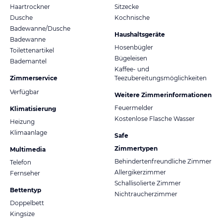
Haartrockner
Sitzecke
Dusche
Kochnische
Badewanne/Dusche
Haushaltsgeräte
Badewanne
Hosenbügler
Toilettenartikel
Bügeleisen
Bademantel
Kaffee- und
Zimmerservice
Teezubereitungsmöglichkeiten
Verfügbar
Weitere Zimmerinformationen
Feuermelder
Klimatisierung
Kostenlose Flasche Wasser
Heizung
Klimaanlage
Safe
Zimmertypen
Multimedia
Behindertenfreundliche Zimmer
Telefon
Allergikerzimmer
Fernseher
Schallisolierte Zimmer
Bettentyp
Nichtraucherzimmer
Doppelbett
Kingsize