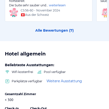
holfsbereit.
sauber
Die Suite sehr sauber und…
weiterlesen
CS
56-60
•
November 2024
Aus der Schweiz
Alle Bewertungen (
7
)
Hotel allgemein
Beliebteste Ausstattungen:
Wifi kostenfrei
Pool verfügbar
Weitere Ausstattung
Parkplätze verfügbar
Gesamtzahl Zimmer
< 300
Check-In
Check-Out