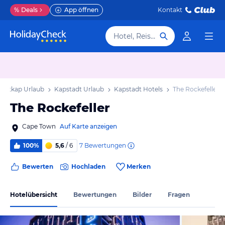
%
Deals
App öffnen
Kontakt
Hotel, Reiseziel
estkap Urlaub
Kapstadt Urlaub
Kapstadt Hotels
The Rockefeller
The Rockefeller
Cape Town
Auf Karte anzeigen
7
Bewertungen
100%
5,6
/ 6
Bewerten
Hochladen
Merken
Hotelübersicht
Bewertungen
Bilder
Fragen