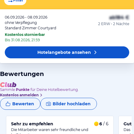
Filter
ab
184 €
06.09.2026 - 08.09.2026
ohne Verpflegung
2 ERW • 2 Nächte
Standard Zimmer Courtyard
Kostenlos stornierbar
Bis 31.08.2026, 21:59
Hotelangebote
ansehen
Bewertungen
Sammle
Punkte
für Deine Hotelbewertung.
Kostenlos anmelden
Bewerten
Bilder hochladen
Sehr zu empfehlen
6
/ 6
Gute
Die Mitarbeiter waren sehr freundliche und
Das H