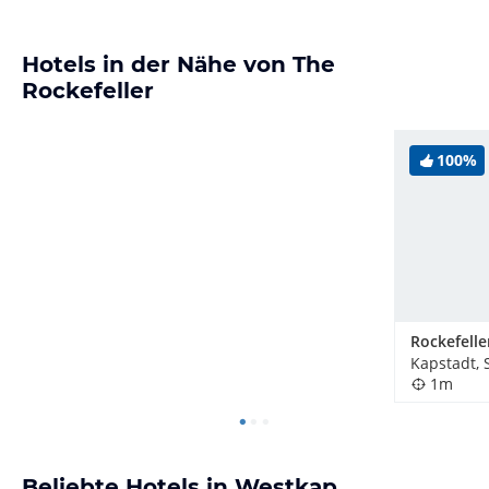
Hotels in der Nähe von The
Rockefeller
100%
Kapstadt, 
1m
Beliebte Hotels in Westkap