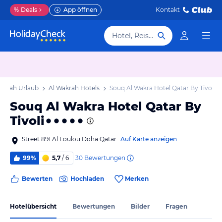
%
Deals
App öffnen
Kontakt
Hotel, Reiseziel
akrah Urlaub
Al Wakrah Hotels
Souq Al Wakra Hotel Qatar By Tivoli
Souq Al Wakra Hotel Qatar By
Tivoli
Street 891 Al Loulou Doha Qatar
Auf Karte anzeigen
30
Bewertungen
99%
5,7
/ 6
Bewerten
Hochladen
Merken
Hotelübersicht
Bewertungen
Bilder
Fragen