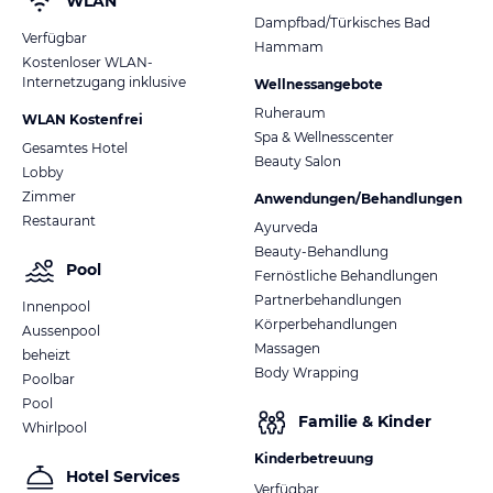
WLAN
Dampfbad/Türkisches Bad
Verfügbar
Hammam
Kostenloser WLAN-
Internetzugang inklusive
Wellnessangebote
Ruheraum
WLAN Kostenfrei
Spa & Wellnesscenter
Gesamtes Hotel
Beauty Salon
Lobby
Zimmer
Anwendungen/Behandlungen
Restaurant
Ayurveda
Beauty-Behandlung
Pool
Fernöstliche Behandlungen
Partnerbehandlungen
Innenpool
Körperbehandlungen
Aussenpool
Massagen
beheizt
Body Wrapping
Poolbar
Pool
Familie & Kinder
Whirlpool
Kinderbetreuung
Hotel Services
Verfügbar