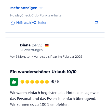
Souk mit vielen Restaurants und Shops, der Strand
Mehr anzeigen
ist auch nur einen kurzen Spaziergang entfernt.
HolidayCheck Club-Punkte erhalten
Hilfreich
Teilen
Diana
(
51-55
)
3
Bewertungen
Vor 5 Monaten • Verreist als Paar im Februar 2026
Ein wunderschöner Urlaub 10/10
6
/ 6
Wir waren einfach begeistert, das Hotel, die Lage wie
das Personal und das Essen ist einfach überragend.
Wir können es zu 100% empfehlen.