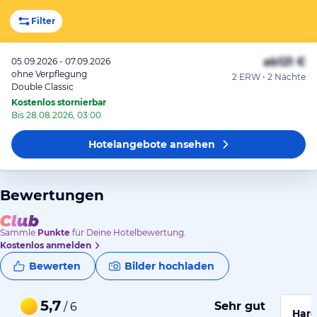
Filter
ab
121 €
05.09.2026 - 07.09.2026
ohne Verpflegung
2 ERW • 2 Nächte
Double Classic
Kostenlos stornierbar
Bis 28.08.2026, 03:00
Hotelangebote
ansehen
Bewertungen
Sammle
Punkte
für Deine Hotelbewertung.
Kostenlos anmelden
Bewerten
Bilder hochladen
5,7
Sehr gut
/ 6
Hard