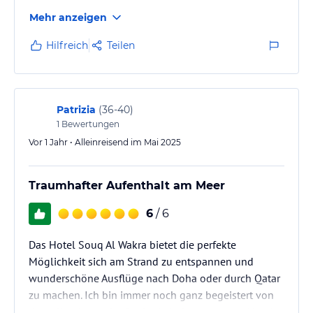
Mehr anzeigen
Hilfreich
Teilen
Patrizia
(
36-40
)
1
Bewertungen
Vor 1 Jahr • Alleinreisend im Mai 2025
Traumhafter Aufenthalt am Meer
6
/ 6
Das Hotel Souq Al Wakra bietet die perfekte
Möglichkeit sich am Strand zu entspannen und
wunderschöne Ausflüge nach Doha oder durch Qatar
zu machen. Ich bin immer noch ganz begeistert von
der tollen Lage, der Sauberkeit des gesamten Hotels,