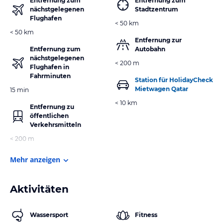
Entfernung zum
Entfernung zum
nächstgelegenen
Stadtzentrum
Flughafen
< 50 km
< 50 km
Entfernung zur
Entfernung zum
Autobahn
nächstgelegenen
< 200 m
Flughafen in
Fahrminuten
Station für HolidayCheck
Mietwagen Qatar
15 min
< 10 km
Entfernung zu
öffentlichen
Verkehrsmitteln
< 200 m
Mehr anzeigen
Aktivitäten
Wassersport
Fitness