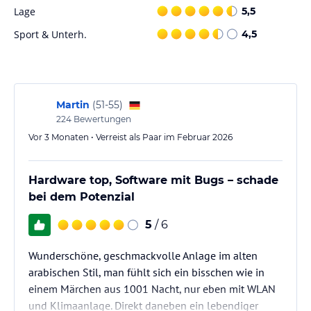
mezzeh, comforting Western favourites and more mouthwatering
Lage
5,5
surprises at one of the best restaurants in Wakra. Our hotel’s
Sport & Unterh.
4,5
signature all-day dining restaurant has buffet, a la carte, and in-
room dining options that ensure to delight your taste buds.
Should you have any special dietary restrictions, our culinary team
will be happy to accommodate.
Martin
(
51-55
)
Hinweis:
Allgemeine und unverbindliche
224
Bewertungen
Hoteliers-/Veranstalter-/Kataloginformationen. Alle Angaben
Vor 3 Monaten • Verreist als Paar im Februar 2026
ohne Gewähr und ohne Prüfung durch HolidayCheck. Bitte
lies vor der Buchung die verbindlichen
Angebotsdetails
des
jeweiligen Veranstalters.
Hardware top, Software mit Bugs – schade
bei dem Potenzial
5
/ 6
Wunderschöne, geschmackvolle Anlage im alten
arabischen Stil, man fühlt sich ein bisschen wie in
einem Märchen aus 1001 Nacht, nur eben mit WLAN
und Klimaanlage. Direkt daneben ein lebendiger