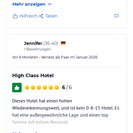
Mehr anzeigen
dem guten Essen und der Freundlichkeit der
Mitarbeiter. Die Zimmer sind sehr schön eingerichtet
Hilfreich
Teilen
und das Bett ist fantastisch.Die Lage direkt am Markt
lädt besonders abends zum Flanieren ein. Eine kleine
Anmerkung am öffentlichen Strand hat man sich vom
Hals abwärts bis über die…
Jennifer
(
36-40
)
1
Bewertungen
Vor 6 Monaten • Verreist als Paar im Januar 2026
High Class Hotel
6
/ 6
Dieses Hotel hat einen hohen
Wiedererkennungswert, und ist kein 0-8-15 Hotel. Es
hat eine außergewöhnliche Lage und einen top
Service mit tollem Personal.