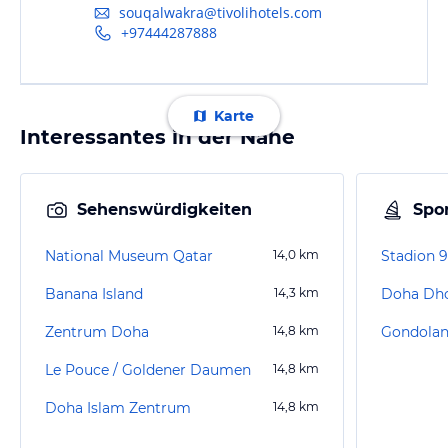
souqalwakra@tivolihotels.com
+97444287888
Karte
Interessantes in der Nähe
Sehenswürdigkeiten
Spor
National Museum Qatar
14,0
km
Banana Island
14,3
km
Doha Dh
Zentrum Doha
14,8
km
Gondolan
Le Pouce / Goldener Daumen
14,8
km
Doha Islam Zentrum
14,8
km