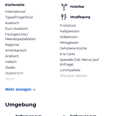
Küchenstile
Hotelbar
International
Verpflegung
Tapas/Fingerfood
Asiatisch
Frühstück
Euro-Asiatisch
Halbpension
Fischgerichte /
Vollpension
Meeresspezialitäten
Mittagessen
Regional
Gehobene Küche
Amerikanisch
A la Carte
Arabisch
Spezielle Diät-Menüs (auf
Indisch
Anfrage)
Steaks
Lunchpakete
Vegetarisch
Allergiker Speisen
Vegan
Mehr anzeigen
Umgebung