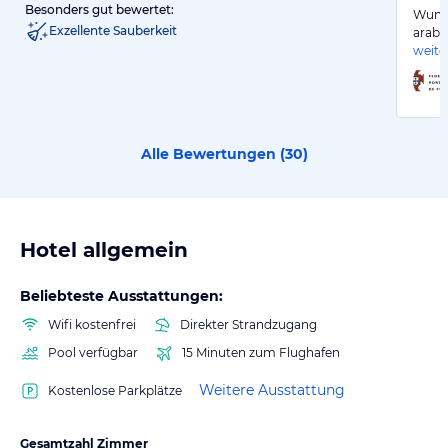
Besonders gut bewertet:
Wunde
Exzellente Sauberkeit
arabi
weite
Alle Bewertungen (
30
)
Hotel allgemein
Beliebteste Ausstattungen:
Wifi kostenfrei
Direkter Strandzugang
Pool verfügbar
15 Minuten zum Flughafen
Weitere Ausstattung
Kostenlose Parkplätze
Gesamtzahl Zimmer