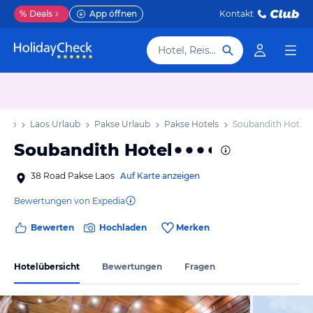
%
Deals
App öffnen
Kontakt
Hotel, Reiseziel
laub
Laos Urlaub
Pakse Urlaub
Pakse Hotels
Soubandith Hotel
Soubandith Hotel
38 Road Pakse Laos
Auf Karte anzeigen
Bewertungen von Expedia
Bewerten
Hochladen
Merken
Hotelübersicht
Bewertungen
Fragen