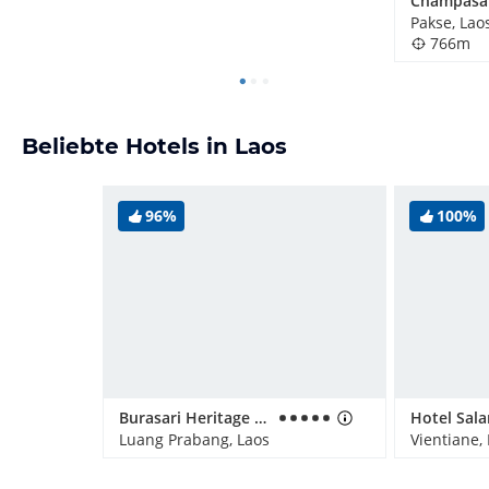
Pakse, Lao
766m
Beliebte Hotels in Laos
96%
100%
Burasari Heritage Luang Prabang
Luang Prabang, Laos
Vientiane,