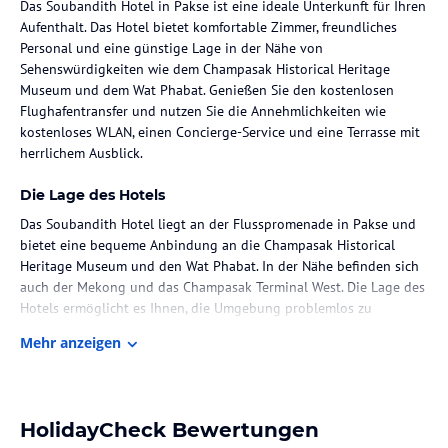
Das Soubandith Hotel in Pakse ist eine ideale Unterkunft für Ihren
Aufenthalt. Das Hotel bietet komfortable Zimmer, freundliches
Personal und eine günstige Lage in der Nähe von
Sehenswürdigkeiten wie dem Champasak Historical Heritage
Museum und dem Wat Phabat. Genießen Sie den kostenlosen
Flughafentransfer und nutzen Sie die Annehmlichkeiten wie
kostenloses WLAN, einen Concierge-Service und eine Terrasse mit
herrlichem Ausblick.
Die Lage des Hotels
Das Soubandith Hotel liegt an der Flusspromenade in Pakse und
bietet eine bequeme Anbindung an die Champasak Historical
Heritage Museum und den Wat Phabat. In der Nähe befinden sich
auch der Mekong und das Champasak Terminal West. Die Lage des
Hotels ermöglicht es Ihnen, die Umgebung problemlos zu
erkunden und die Sehenswürdigkeiten der Stadt zu entdecken.
Mehr anzeigen
Zimmer / Unterbringung im Hotel
Das Soubandith Hotel verfügt über 45 klimatisierte Zimmer, die
mit Annehmlichkeiten wie Kühlschrank, Flachbildfernseher und
HolidayCheck Bewertungen
kostenlosem WLAN ausgestattet sind. Die Zimmer sind gemütlich