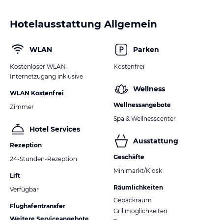
Hinweis:
Verfasst von HolidayCheck mit Hilfe von KI. Alle
Angaben ohne Gewähr. Bitte lies vor der Buchung die
verbindlichen
Angebotsdetails
des jeweiligen Veranstalters.
Hotelausstattung Allgemein
WLAN
Parken
Kostenloser WLAN-
Kostenfrei
Internetzugang inklusive
Wellness
WLAN Kostenfrei
Wellnessangebote
Zimmer
Spa & Wellnesscenter
Hotel Services
Ausstattung
Rezeption
Geschäfte
24-Stunden-Rezeption
Minimarkt/Kiosk
Lift
Räumlichkeiten
Verfügbar
Gepäckraum
Flughafentransfer
Grillmöglichkeiten
Weitere Serviceangebote