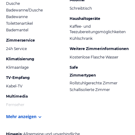
Dusche
Schreibtisch
Badewanne/Dusche
Badewanne
Haushaltsgeräte
Toilettenartikel
Kaffee- und
Bademantel
Teezubereitungsmöglichkeiten
Kühlschrank
Zimmerservice
24h Service
Weitere Zimmerinformationen
Kostenlose Flasche Wasser
Klimatisierung
Klimaanlage
Safe
Zimmertypen
TV-Empfang
Rollstuhlgerechte Zimmer
Kabel-TV
Schallisolierte Zimmer
Multimedia
Fernseher
Mehr anzeigen
Hinweis:
Allgemeine und unverbindliche