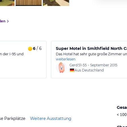
den
6
/ 6
Super Motel in Smithfield North C
n der I-95 und
Das Hotel hat sehr gute große Zimmer un
weiterlesen
Gerd
51-55
•
September 2015
Aus Deutschland
Gesa
< 100
se Parkplätze
Weitere Ausstattung