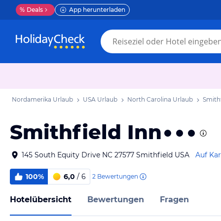
%
Deals
App herunterladen
Nordamerika Urlaub
USA Urlaub
North Carolina Urlaub
Smith
Smithfield Inn
145 South Equity Drive NC 27577 Smithfield USA
Auf Kar
100%
6,0
/ 6
2
Bewertungen
Hotelübersicht
Bewertungen
Fragen