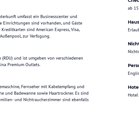
Chec
ab 15
nterkunft umfasst ein Businesscenter und
Haus
te Einrichtungen sind vorhanden, und Gäste
Kreditkarten sind American Express, Visa,
Erlau
 Außenpool, zur Verfügung.
Nich
Nicht
am (RDU) und ist umgeben von verschiedenen
ina Premium Outlets.
Pers
Engli
feemaschine, Fernseher mit Kabelempfang und
Hote
he und Badewanne sowie Haartrockner. Es sind
Hotel
amilien- und Nichtraucherzimmer sind ebenfalls
uchung der Übernachtung inkludiert werden