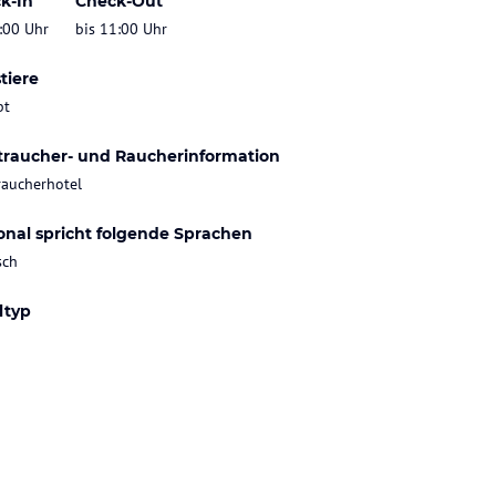
k-In
Check-Out
:00 Uhr
bis 11:00 Uhr
tiere
bt
traucher- und Raucherinformation
raucherhotel
onal spricht folgende Sprachen
sch
ltyp