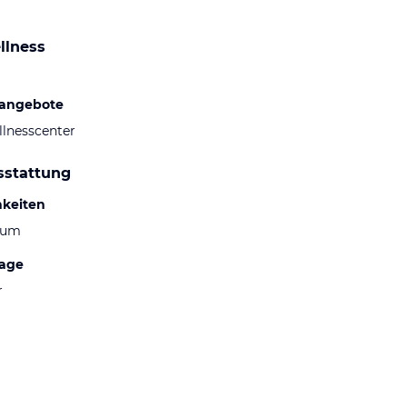
llness
sangebote
llnesscenter
sstattung
hkeiten
aum
lage
r