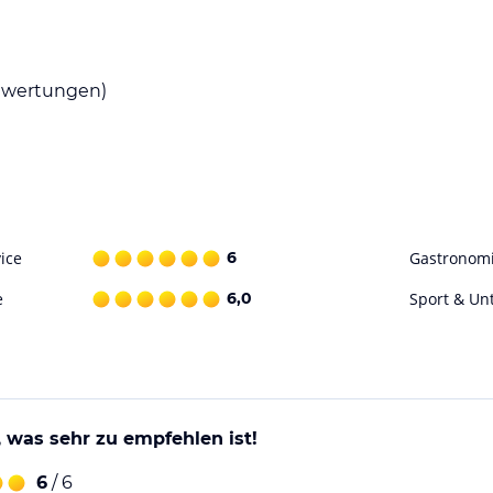
ußenpools, die sich gut für Aquatraining
piel zur Verfügung.
wertungen)
ohne Gewähr. Bitte lies vor der Buchung die
ice
6
Gastronom
e
6,0
Sport & Un
, was sehr zu empfehlen ist!
6
/ 6