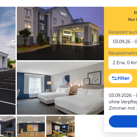
Nur 
Reisezeitrau
03.09.26 - 
Reiseteilneh
2 Erw, 0 Kin
von Expedia
Filter
03.09.2026 -
ohne Verpfl
Zimmer mit 
von Expedia