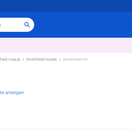
field Urlaub
Smithfield Hotels
Smithfield Inn
te anzeigen