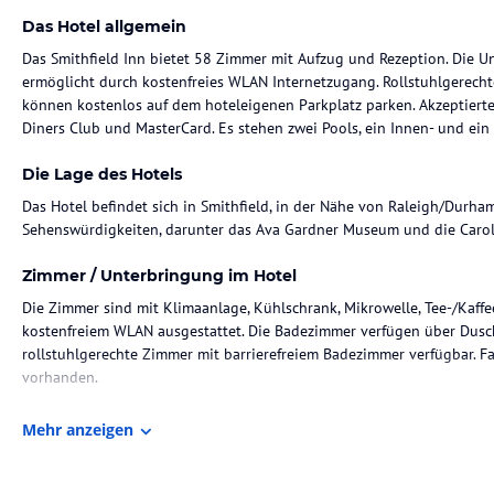
Das Hotel allgemein
Das Smithfield Inn bietet 58 Zimmer mit Aufzug und Rezeption. Die U
ermöglicht durch kostenfreies WLAN Internetzugang. Rollstuhlgerech
können kostenlos auf dem hoteleigenen Parkplatz parken. Akzeptierte 
Diners Club und MasterCard. Es stehen zwei Pools, ein Innen- und ein
Die Lage des Hotels
Das Hotel befindet sich in Smithfield, in der Nähe von Raleigh/Durh
Sehenswürdigkeiten, darunter das Ava Gardner Museum und die Carol
Zimmer / Unterbringung im Hotel
Die Zimmer sind mit Klimaanlage, Kühlschrank, Mikrowelle, Tee-/Kaf
kostenfreiem WLAN ausgestattet. Die Badezimmer verfügen über Dusc
rollstuhlgerechte Zimmer mit barrierefreiem Badezimmer verfügbar. F
vorhanden.
Gastronomie im Hotel
Mehr anzeigen
Die Verpflegung umfasst ein kontinentales Frühstück, das bei der B
kann.