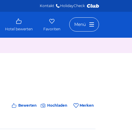
Kontakt
HolidayCheck 
Menü
Hotel bewerten
Favoriten
Bewerten
Hochladen
Merken