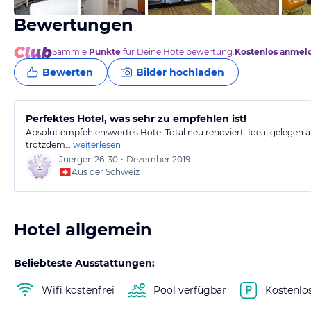
Bewertungen
Sammle
Punkte
für Deine Hotelbewertung.
Kostenlos anmel
Bewerten
Bilder hochladen
Perfektes Hotel, was sehr zu empfehlen ist!
Absolut empfehlenswertes Hote. Total neu renoviert. Ideal gelegen a
trotzdem…
weiterlesen
Juergen
26-30
•
Dezember 2019
Aus der Schweiz
Hotel allgemein
Beliebteste Ausstattungen:
Wifi kostenfrei
Pool verfügbar
Kostenlo