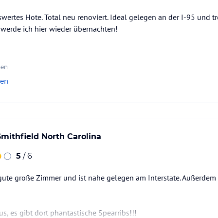
ertes Hote. Total neu renoviert. Ideal gelegen an der I-95 und tr
v werde ich hier wieder übernachten!
ten
len
Smithfield North Carolina
5
/ 6
gute große Zimmer und ist nahe gelegen am Interstate. Außerdem 
s, es gibt dort phantastische Spearribs!!!