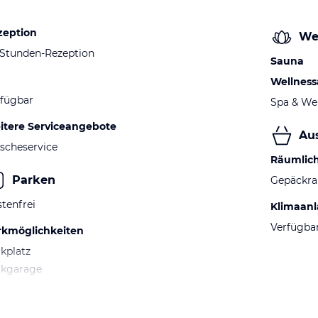
zeption
We
-Stunden-Rezeption
Sauna
Wellnes
fügbar
Spa & We
itere Serviceangebote
Au
scheservice
Räumlic
Parken
Gepäckr
tenfrei
Klimaan
Verfügba
rkmöglichkeiten
kplatz
rkgarage