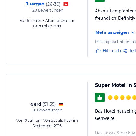
Juergen
(
26-30
)
Absolut empfehlensw
120
Bewertungen
freundlich. Definiti
Vor 6 Jahren • Alleinreisend im
Dezember 2019
Mehr anzeigen
Meilengutschrift erhal
Hilfreich
Tei
Super Motel in 
Gerd
(
51-55
)
66
Bewertungen
Das Hotel hat sehr 
Gehweite.
Vor 10 Jahren • Verreist als Paar im
September 2015
Das Texas Steackhau