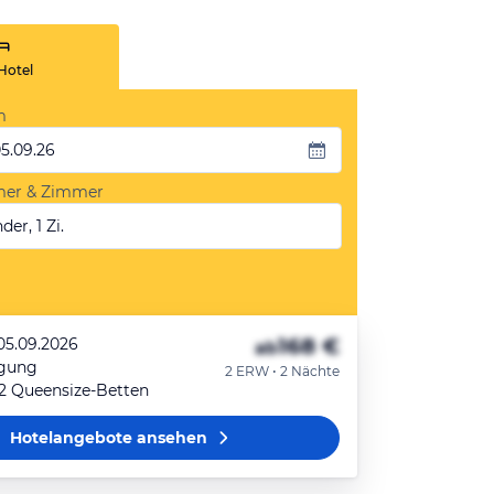
Hotel
m
05.09.26
mer & Zimmer
der, 1 Zi.
168 €
 05.09.2026
ab
egung
2 ERW • 2 Nächte
2 Queensize-Betten
Hotelangebote
ansehen