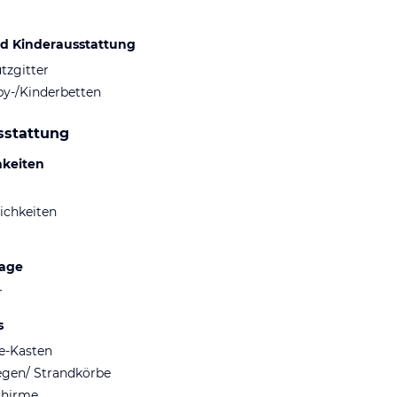
d Kinderausstattung
tzgitter
by-/Kinderbetten
sstattung
hkeiten
ichkeiten
lage
r
s
fe-Kasten
egen/ Strandkörbe
chirme