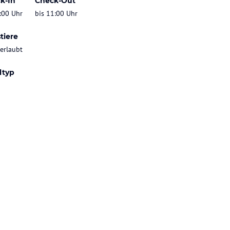
k-In
Check-Out
:00 Uhr
bis 11:00 Uhr
tiere
 erlaubt
ltyp