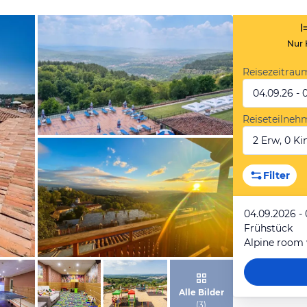
Nur 
Reisezeitrau
04.09.26 - 
Reiseteilneh
2 Erw, 0 Kin
von Expedia
Filter
04.09.2026 -
Frühstück
Alpine room 
von Expedia
Alle Bilder
(
3
)