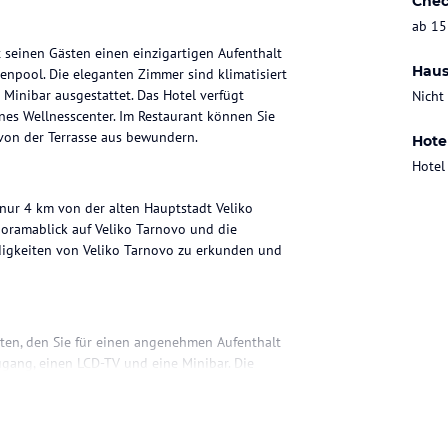
Chec
ab 15
t seinen Gästen einen einzigartigen Aufenthalt
Haus
npool. Die eleganten Zimmer sind klimatisiert
inibar ausgestattet. Das Hotel verfügt
Nicht
nes Wellnesscenter. Im Restaurant können Sie
von der Terrasse aus bewundern.
Hote
Hotel
, nur 4 km von der alten Hauptstadt Veliko
oramablick auf Veliko Tarnovo und die
digkeiten von Veliko Tarnovo zu erkunden und
eten, den Sie für einen angenehmen Aufenthalt
ugang, einen LCD-TV und eine Minibar. Die
afür, dass Sie sich wie zu Hause fühlen.
hr Fahrzeug abstellen können.