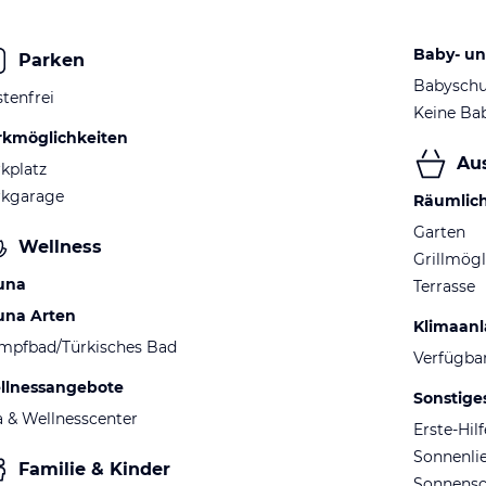
Baby- un
Parken
Babyschu
tenfrei
Keine Ba
rkmöglichkeiten
Au
kplatz
rkgarage
Räumlic
Garten
Wellness
Grillmögl
una
Terrasse
una Arten
Klimaan
mpfbad/Türkisches Bad
Verfügba
llnessangebote
Sonstige
 & Wellnesscenter
Erste-Hil
Sonnenli
Familie & Kinder
Sonnens