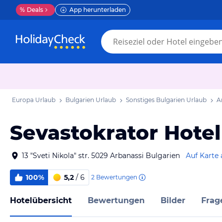
%
Deals
App herunterladen
Europa Urlaub
Bulgarien Urlaub
Sonstiges Bulgarien Urlaub
A
Sevastokrator Hotel
13 "Sveti Nikola" str. 5029 Arbanassi Bulgarien
Auf Karte
100%
5,2
/ 6
2
Bewertungen
Hotelübersicht
Bewertungen
Bilder
Frag