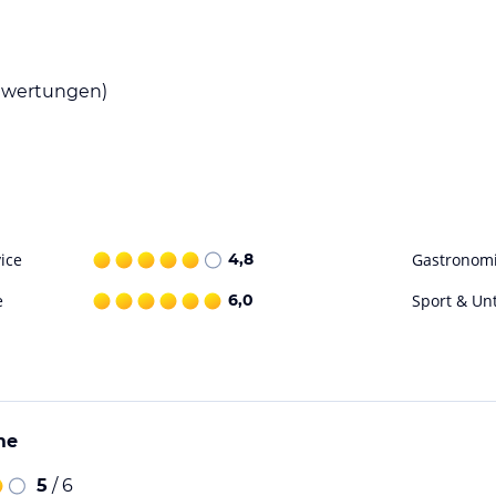
köstlichen Speisen genießen. Das Restaurant
 der aus Sie den gut gepflegten Garten
nnten und einladenden Atmosphäre genießen.
wertungen)
 dem Sie sich verwöhnen lassen können. Hier
ngen wählen, um sich zu entspannen und zu
dem die Möglichkeit, sich im Freien zu
ice
4,8
Gastronom
ohne Gewähr. Bitte lies vor der Buchung die
e
6,0
Sport & Un
me
5
/ 6