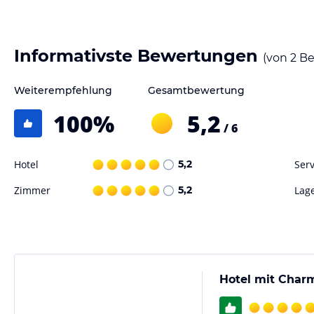
Im Restaurant des Sevastokrator Hotels können Sie eine Vielzahl von 
bietet Platz für bis zu 180 Gäste und verfügt über eine Terrasse, von
bewundern können. Hier können Sie Ihre Mahlzeiten in einer entspa
Informativste Bewertungen
(von
2
Be
Sport und Unterhaltung
Weiterempfehlung
Gesamtbewertung
Das Sevastokrator Hotel bietet auch ein modernes Wellnesscenter, in
können Sie aus einer großen Auswahl an Anwendungen und Behandlu
100
%
5,2
/ 6
erholen. Der Außenpool und der Garten des Hotels bieten Ihnen außer
entspannen und die schöne Umgebung zu genießen.
Hotel
5,2
Serv
Hinweis:
Verfasst von HolidayCheck mit Hilfe von KI. Alle Angaben 
Zimmer
5,2
Lag
verbindlichen
Angebotsdetails
des jeweiligen Veranstalters.
Hotel mit Char