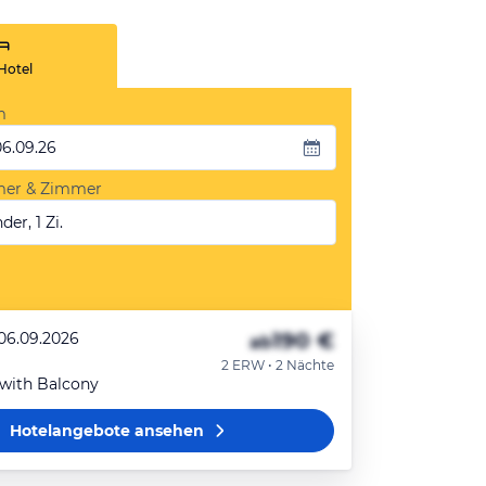
Hotel
m
06.09.26
mer & Zimmer
der, 1 Zi.
190 €
 06.09.2026
ab
2 ERW • 2 Nächte
with Balcony
Hotelangebote
ansehen