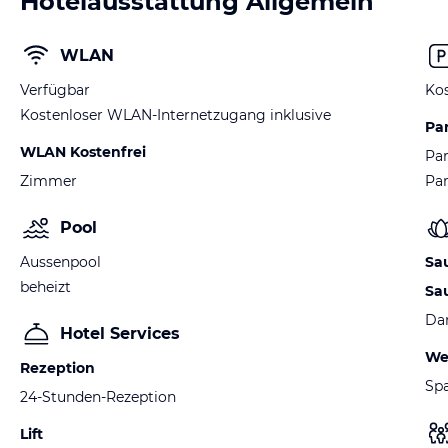
Hotelausstattung Allgemein
WLAN
Verfügbar
Kos
Kostenloser WLAN-Internetzugang inklusive
Pa
WLAN Kostenfrei
Par
Zimmer
Pa
Pool
Aussenpool
Sa
beheizt
Sa
Da
Hotel Services
We
Rezeption
Spa
24-Stunden-Rezeption
Lift