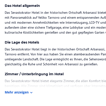
Das Hotel allgemein
Das Sevastokrator Hotel in der historischen Ortschaft Arbanassi biete
mit Panoramablick auf Veliko Tarnovo und einem entspannenden Auße
und mit modernen Annehmlichkeiten wie Internetzugang, LCD-TV und M
außerdem über eine sichere Tiefgarage, eine Lobbybar und ein moder
kulinarische Köstlichkeiten genießen und den gut gepflegten Garten 
Die Lage des Hotels
Das Sevastokrator Hotel liegt in der historischen Ortschaft Arbanassi
Tarnovo entfernt. Von hier aus haben Sie einen atemberaubenden Pan
umliegende Landschaft. Die Lage ermöglicht es Ihnen, die Sehenswür
gleichzeitig die Ruhe und Schönheit von Arbanassi zu genießen.
Zimmer / Unterbringung im Hotel
Das Sevastokrator Hotel bietet elegante Zimmer, die allen Komfort bi
benötigen. Alle Zimmer sind klimatisiert und verfügen über Internetz
stilvolle Einrichtung und die hochwertigen Annehmlichkeiten sorgen d
Mehr anzeigen
Darüber hinaus bietet das Hotel eine sichere Tiefgarage, in der Sie I
Gastronomie im Hotel