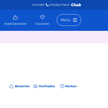
Kontakt
HolidayCheck 
Menü
Hotel bewerten
Favoriten
Bewerten
Hochladen
Merken