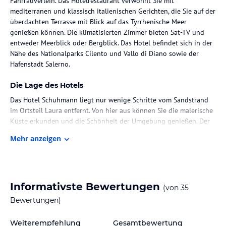
Fahrradverleih. Das Hotelrestaurant verwöhnt Sie mit
mediterranen und klassisch italienischen Gerichten, die Sie auf der
überdachten Terrasse mit Blick auf das Tyrrhenische Meer
genießen können. Die klimatisierten Zimmer bieten Sat-TV und
entweder Meerblick oder Bergblick. Das Hotel befindet sich in der
Nähe des Nationalparks Cilento und Vallo di Diano sowie der
Hafenstadt Salerno.
Die Lage des Hotels
Das Hotel Schuhmann liegt nur wenige Schritte vom Sandstrand
im Ortsteil Laura entfernt. Von hier aus können Sie die malerische
Küste erkunden und die Schönheit der Umgebung genießen. Der
nächste Flughafen ist Salerno.
Mehr anzeigen
Zimmer / Unterbringung im Hotel
Das Hotel Schuhmann verfügt über 53 Zimmer, die auf drei Etagen
verteilt sind. Jedes Zimmer ist klimatisiert und mit Sat-TV
Informativste Bewertungen
(von
35
ausgestattet. Einige Zimmer bieten einen Balkon und alle Zimmer
bieten entweder Meerblick oder Bergblick.
Bewertungen)
Gastronomie im Hotel
Weiterempfehlung
Gesamtbewertung