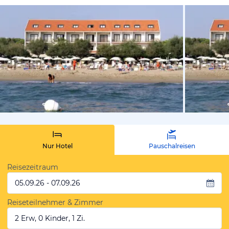
vom Hotelie
Nur Hotel
Pauschalreisen
Reisezeitraum
05.09.26 - 07.09.26
Reiseteilnehmer & Zimmer
2 Erw, 0 Kinder, 1 Zi.