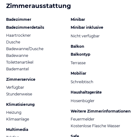
Zimmerausstattung
Badezimmer
Minibar
Badezimmerdetails
Minibar inklusive
Haartrockner
Nicht verfügbar
Dusche
Balkon
Badewanne/Dusche
Balkontyp
Badewanne
Toilettenartikel
Terrasse
Bademantel
Mobiliar
Zimmerservice
Schreibtisch
Verfügbar
Haushaltsgeräte
Stundenweise
Hosenbügler
Klimatisierung
Weitere Zimmerinformationen
Heizung
Klimaanlage
Feuermelder
Kostenlose Flasche Wasser
Multimedia
Safe