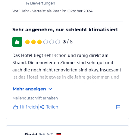
114
Bewertungen
Vor 1 Jahr • Verreist als Paar im Oktober 2024
Sehr angenehm, nur schlecht klimatisiert
3
/ 6
Das Hotel liegt sehr schön und ruhig direkt am
Strand. Die renovierten Zimmer sind sehr gut und
auch die noch nicht renovierten sind okay. Insgesamt
ist das Hotel halt etwas in die Jahre gekommen und
hat schon bessere Zeiten gesehen. Das Abendessen
Mehr anzeigen
ist etwas überteuert, das Frühstück recht gut. Vor
Allem die vielen Produkte aus Büffelmilch.
Meilengutschrift erhalten
Das große Manko ist die zentral gesteuerte
Hilfreich
Teilen
Klimaanlage, die absolut nicht ausreichend kühlt.
Ansonsten ein Wohlfühlhotel.
Sigrid
(
56-60
)