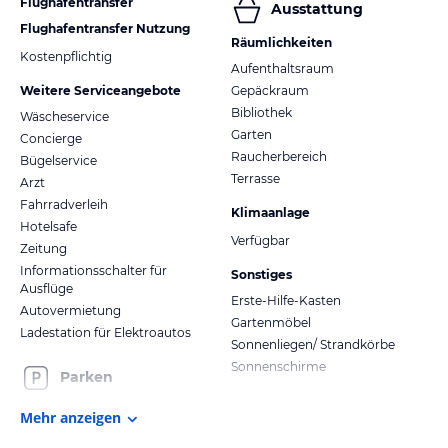
Flughafentransfer
Ausstattung
Flughafentransfer Nutzung
Räumlichkeiten
Kostenpflichtig
Aufenthaltsraum
Weitere Serviceangebote
Gepäckraum
Bibliothek
Wäscheservice
Garten
Concierge
Raucherbereich
Bügelservice
Terrasse
Arzt
Fahrradverleih
Klimaanlage
Hotelsafe
Verfügbar
Zeitung
Informationsschalter für
Sonstiges
Ausflüge
Erste-Hilfe-Kasten
Autovermietung
Gartenmöbel
Ladestation für Elektroautos
Sonnenliegen/ Strandkörbe
Sonnenschirme
Parken
Mehr anzeigen