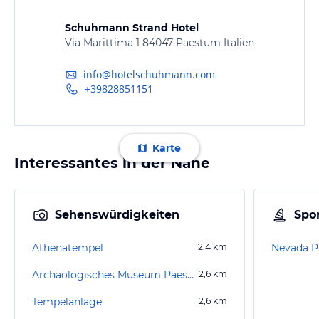
Schuhmann Strand Hotel
Via Marittima 1 84047 Paestum Italien
info@hotelschuhmann.com
+39828851151
Karte
Interessantes in der Nähe
Sehenswürdigkeiten
Spor
Athenatempel
2,4
km
Nevada P
Archäologisches Museum Paestum
2,6
km
Tempelanlage
2,6
km