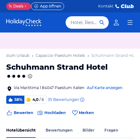
%
Deals
App öffnen
Kontakt
Hotel, Reiseziel
Paestum Urlaub
Capaccio-Paestum Hotels
Schuhmann Strand Hotel
Schuhmann Strand Hotel
Via Marittima 1 84047 Paestum Italien
Auf Karte anzeigen
35
Bewertungen
58%
4,0
/ 6
Bewerten
Hochladen
Merken
Hotelübersicht
Bewertungen
Bilder
Fragen