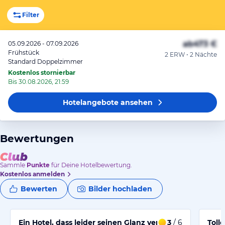
Filter
ab
473 €
05.09.2026 - 07.09.2026
Frühstück
2 ERW • 2 Nächte
Standard Doppelzimmer
Kostenlos stornierbar
Bis 30.08.2026, 21:59
Hotelangebote
ansehen
Bewertungen
Sammle
Punkte
für Deine Hotelbewertung.
Kostenlos anmelden
Bewerten
Bilder hochladen
Ein Hotel, dass leider seinen Glanz verloren hat
3
/ 6
Toll