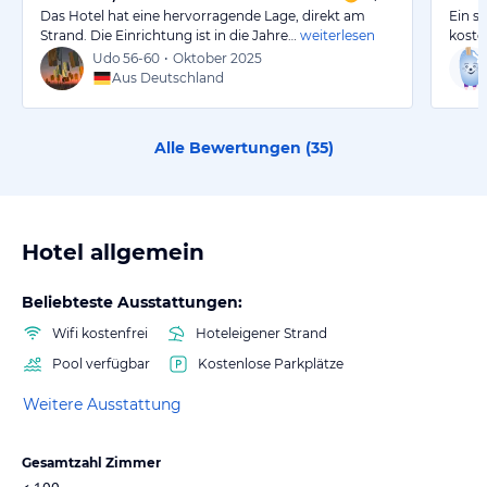
Das Hotel hat eine hervorragende Lage, direkt am
Ein s
Strand. Die Einrichtung ist in die Jahre…
weiterlesen
koste
Udo
56-60
•
Oktober 2025
Aus Deutschland
Alle Bewertungen (
35
)
Hotel allgemein
Beliebteste Ausstattungen:
Wifi kostenfrei
Hoteleigener Strand
Pool verfügbar
Kostenlose Parkplätze
Weitere Ausstattung
Gesamtzahl Zimmer