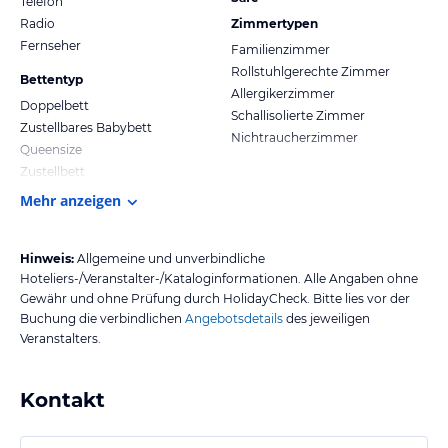
Telefon
Radio
Zimmertypen
Fernseher
Familienzimmer
Rollstuhlgerechte Zimmer
Bettentyp
Allergikerzimmer
Doppelbett
Schallisolierte Zimmer
Zustellbares Babybett
Nichtraucherzimmer
Queensize
Zustellbett
Mehr anzeigen
Hinweis:
Allgemeine und unverbindliche
Hoteliers-/Veranstalter-/Kataloginformationen. Alle Angaben ohne
Gewähr und ohne Prüfung durch HolidayCheck. Bitte lies vor der
Buchung die verbindlichen
Angebotsdetails
des jeweiligen
Veranstalters.
Kontakt