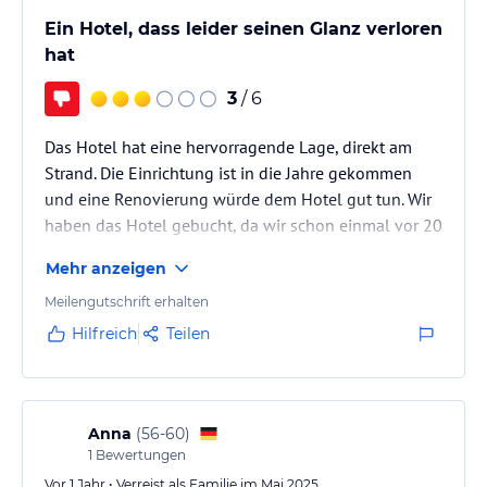
Ein Hotel, dass leider seinen Glanz verloren
hat
3
/ 6
Das Hotel hat eine hervorragende Lage, direkt am
Strand. Die Einrichtung ist in die Jahre gekommen
und eine Renovierung würde dem Hotel gut tun. Wir
haben das Hotel gebucht, da wir schon einmal vor 20
Jahren dort waren. Ich hatte den Eindruck, dass sich
Mehr anzeigen
seitdem auch nichts verändert hat.
Meilengutschrift erhalten
Hilfreich
Teilen
Anna
(
56-60
)
1
Bewertungen
Vor 1 Jahr • Verreist als Familie im Mai 2025