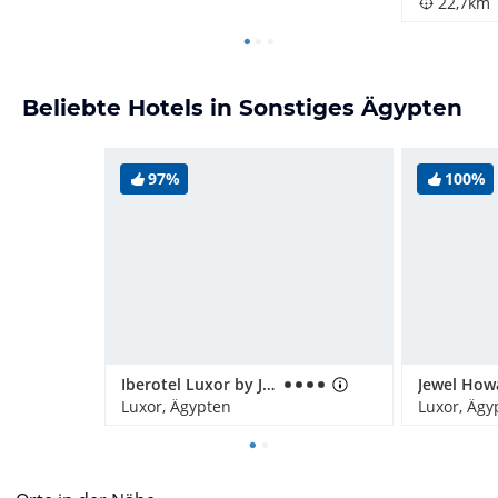
22,7km
Beliebte Hotels in Sonstiges Ägypten
97%
100%
Iberotel Luxor by JAZ
Luxor, Ägypten
Luxor, Ägy