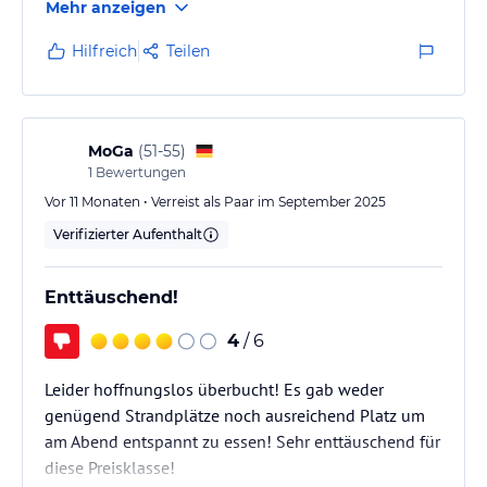
Mehr anzeigen
dem gewohnten Rixos-Premium-Niveau. Zwar gibt es
einige Lichtblicke, doch überwiegen leider die
Hilfreich
Teilen
negativen Erfahrungen in mehreren Bereichen.
MoGa
(
51-55
)
1
Bewertungen
Vor 11 Monaten • Verreist als Paar im September 2025
Verifizierter Aufenthalt
Enttäuschend!
4
/ 6
Leider hoffnungslos überbucht! Es gab weder
genügend Strandplätze noch ausreichend Platz um
am Abend entspannt zu essen! Sehr enttäuschend für
diese Preisklasse!