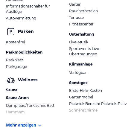
Garten
Informationsschalter für
Raucherbereich
Ausflüge
Terrasse
Autovermietung
Fitnesscenter
Parken
Unterhaltung
Kostenfrei
Live-Musik
Sportevents Live-
Parkmöglichkeiten
Übertragungen
Parkplatz
Klimaanlage
Parkgarage
Verfügbar
Wellness
Sonstiges
Sauna
Erste-Hilfe-Kasten
Gartenmöbel
Sauna Arten
Picknick Bereich/ Picknick-Platz
Dampfbad/Türkisches Bad
Sonnenschirme
Hammam
Mehr anzeigen