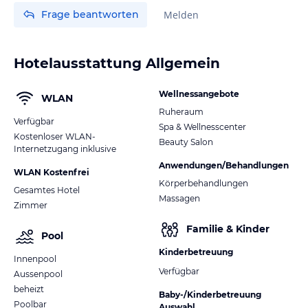
Frage beantworten
Melden
Hotelausstattung Allgemein
Wellnessangebote
WLAN
Ruheraum
Verfügbar
Spa & Wellnesscenter
Kostenloser WLAN-
Beauty Salon
Internetzugang inklusive
Anwendungen/Behandlungen
WLAN Kostenfrei
Körperbehandlungen
Gesamtes Hotel
Massagen
Zimmer
Familie & Kinder
Pool
Kinderbetreuung
Innenpool
Verfügbar
Aussenpool
beheizt
Baby-/Kinderbetreuung
Poolbar
Auswahl