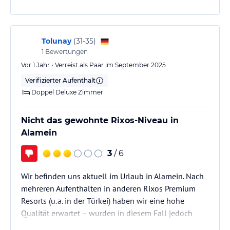
egal ob Ausstattung, Sauberkeit oder Ausblick, es gibt
wirklich nichts zu bemängeln. Man merkt, dass hier
großer Wert auf Qualität und Komfort gelegt wird.
Tolunay
(
31-35
)
1
Bewertungen
Besonders hervorzuheben…
Vor 1 Jahr • Verreist als Paar im September 2025
Verifizierter Aufenthalt
Doppel Deluxe Zimmer
Nicht das gewohnte Rixos-Niveau in
Alamein
3
/ 6
Wir befinden uns aktuell im Urlaub in Alamein. Nach
mehreren Aufenthalten in anderen Rixos Premium
Resorts (u. a. in der Türkei) haben wir eine hohe
Qualität erwartet – wurden in diesem Fall jedoch
leider enttäuscht. Für uns ist dieses Hotel nicht auf