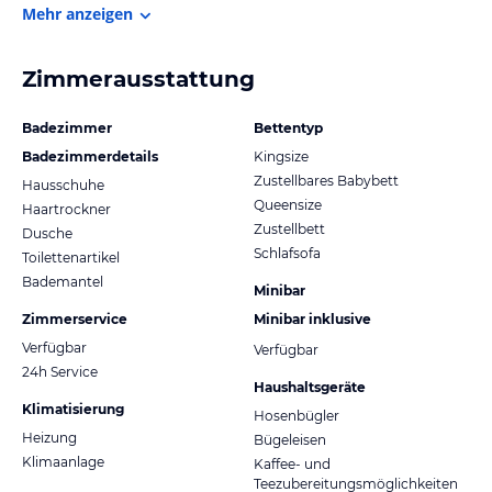
Mehr anzeigen
Zimmerausstattung
Badezimmer
Bettentyp
Badezimmerdetails
Kingsize
Zustellbares Babybett
Hausschuhe
Queensize
Haartrockner
Zustellbett
Dusche
Schlafsofa
Toilettenartikel
Bademantel
Minibar
Zimmerservice
Minibar inklusive
Verfügbar
Verfügbar
24h Service
Haushaltsgeräte
Klimatisierung
Hosenbügler
Heizung
Bügeleisen
Klimaanlage
Kaffee- und
Teezubereitungsmöglichkeiten