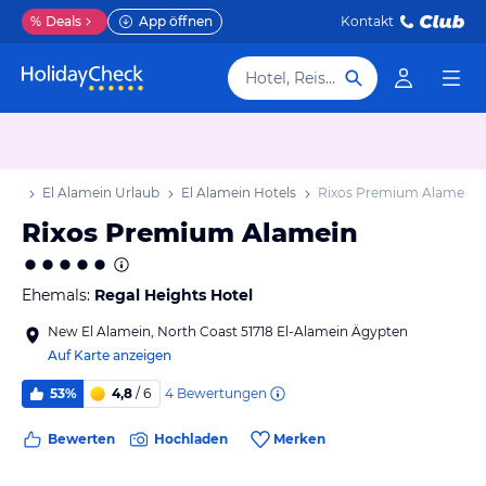
%
Deals
App öffnen
Kontakt
Hotel, Reiseziel
aub
El Alamein Urlaub
El Alamein Hotels
Rixos Premium Alamein
Rixos Premium Alamein
Ehemals:
Regal Heights Hotel
New El Alamein, North Coast 51718 El-Alamein Ägypten
Auf Karte anzeigen
4
Bewertungen
53%
4,8
/ 6
Bewerten
Hochladen
Merken