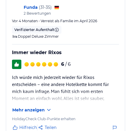
Funda
(
31-35
)
2
Bewertungen
Vor 4 Monaten • Verreist als Familie im April 2026
Verifizierter Aufenthalt
Doppel Deluxe Zimmer
Immer wieder Rixos
6
/ 6
Ich würde mich jederzeit wieder für Rixos
entscheiden – eine andere Hotelkette kommt für
mich kaum infrage. Man fühlt sich vom ersten
Moment an einfach wohl. Alles ist sehr sauber,
gepflegt und hervorragend organisiert. Das Essen ist
Mehr anzeigen
erstklassig und lässt wirklich keine Wünsche offen.
HolidayCheck Club-Punkte erhalten
Auch die Zimmer sind alle wunderschön gestaltet –
Hilfreich
Teilen