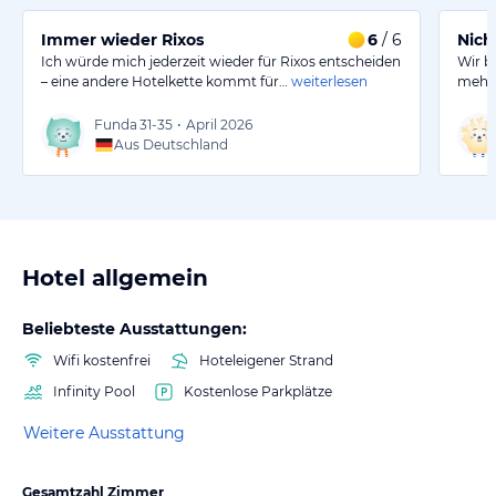
Immer wieder Rixos
6
/ 6
Nich
Ich würde mich jederzeit wieder für Rixos entscheiden
Wir b
– eine andere Hotelkette kommt für…
weiterlesen
mehre
Funda
31-35
•
April 2026
Aus Deutschland
Hotel allgemein
Beliebteste Ausstattungen:
Wifi kostenfrei
Hoteleigener Strand
Infinity Pool
Kostenlose Parkplätze
Weitere Ausstattung
Gesamtzahl Zimmer