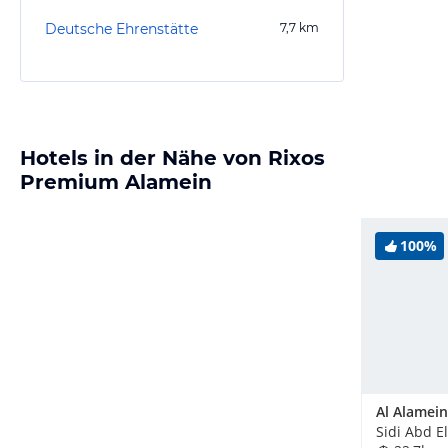
Deutsche Ehrenstätte
7,7
km
Hotels in der Nähe von Rixos
Premium Alamein
100%
Al Alamein
Sidi Abd E