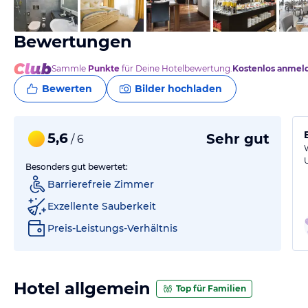
vom Hotelier, Mai 2025
Bewertungen
Sammle
Punkte
für Deine Hotelbewertung.
Kostenlos anmel
Bewerten
Bilder hochladen
5,6
Sehr gut
/ 6
Besonders gut bewertet:
Barrierefreie Zimmer
Exzellente Sauberkeit
Preis-Leistungs-Verhältnis
Hotel allgemein
Top für Familien