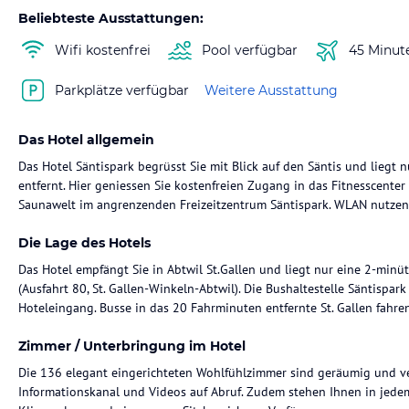
Beliebteste Ausstattungen:
Wifi kostenfrei
Pool verfügbar
45 Minut
Parkplätze verfügbar
Weitere Ausstattung
Das Hotel allgemein
Das Hotel Säntispark begrüsst Sie mit Blick auf den Säntis und liegt 
entfernt. Hier geniessen Sie kostenfreien Zugang in das Fitnesscente
Saunawelt im angrenzenden Freizeitzentrum Säntispark. WLAN nutzen S
Die Lage des Hotels
Das Hotel empfängt Sie in Abtwil St.Gallen und liegt nur eine 2-minü
(Ausfahrt 80, St. Gallen-Winkeln-Abtwil). Die Bushaltestelle Säntispar
Hoteleingang. Busse in das 20 Fahrminuten entfernte St. Gallen fahren
Zimmer / Unterbringung im Hotel
Die 136 elegant eingerichteten Wohlfühlzimmer sind geräumig und ve
Informationskanal und Videos auf Abruf. Zudem stehen Ihnen in jedem