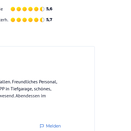
ie
5,6
terh.
5,7
llen. Freundliches Personal,
P in Tiefgarage, schönes,
nwesend. Abendessen im
Melden