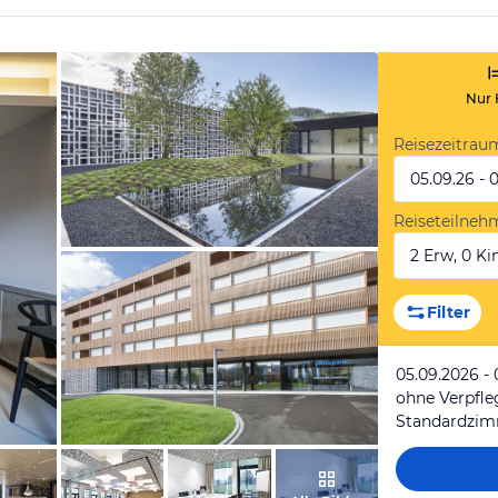
Nur 
Reisezeitrau
05.09.26 - 
Reiseteilneh
2 Erw, 0 Kin
vom Hotelier, November 2014
Filter
05.09.2026 - 
ohne Verpfl
Standardzi