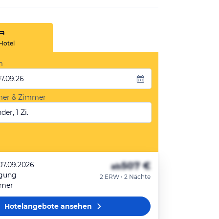
Hotel
m
07.09.26
mer & Zimmer
der, 1 Zi.
507 €
07.09.2026
ab
egung
2 ERW • 2 Nächte
mmer
Hotelangebote
ansehen