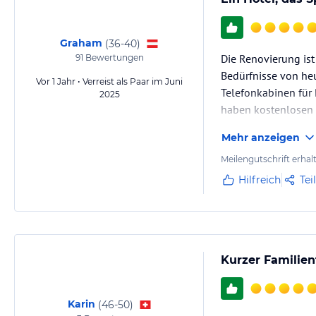
Graham
(
36-40
)
Die Renovierung ist 
91
Bewertungen
Bedürfnisse von he
Vor 1 Jahr • Verreist als Paar im Juni
Telefonkabinen für 
2025
haben kostenlosen 
Mehr anzeigen
Meilengutschrift erhal
Hilfreich
Tei
Kurzer Familien
Karin
(
46-50
)