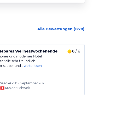
Alle Bewertungen (
1278
)
rbares Wellnesswochenende
6
/ 6
Ein Hotel, 
hönes und modernes Hotel
Die Renovierung
ter alle sehr freundlich
einladendes Ho
ehr sauber und…
weiterlesen
Saeg
46-50
•
September 2025
Graha
Aus der Schweiz
Aus