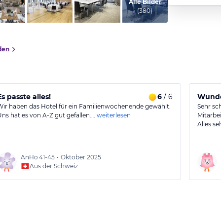
vom Hotelier, November 2014
Alle Bilder
(
380
)
den
Es passte alles!
6
/ 6
Wunde
Wir haben das Hotel für ein Familienwochenende gewählt.
Sehr sc
Uns hat es von A-Z gut gefallen.…
weiterlesen
Mitarbei
Alles s
AnHo
41-45
•
Oktober 2025
Aus der Schweiz