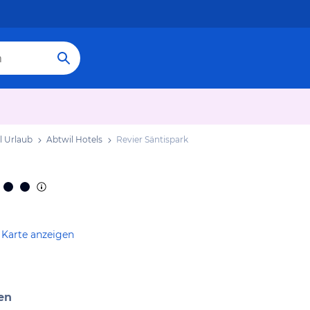
l Urlaub
Abtwil Hotels
Revier Säntispark
 Karte anzeigen
en