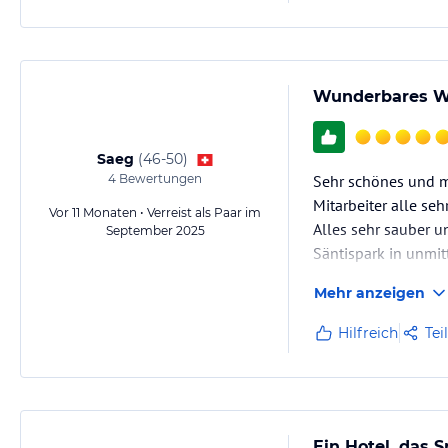
Wunderbares W
Saeg
(
46-50
)
4
Bewertungen
Sehr schönes und 
Mitarbeiter alle seh
Vor 11 Monaten • Verreist als Paar im
Alles sehr sauber u
September 2025
Säntispark in unmit
Mehr anzeigen
Hilfreich
Tei
Ein Hotel, das 