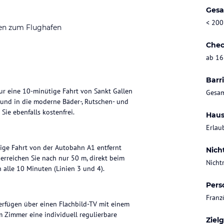
Gesa
< 200
en zum Flughafen
Chec
ab 16
Barri
nur eine 10-minütige Fahrt von Sankt Gallen
Gesam
r und in die moderne Bäder-, Rutschen- und
ie ebenfalls kostenfrei.
Haus
Erlau
tige Fahrt von der Autobahn A1 entfernt
Nich
k erreichen Sie nach nur 50 m, direkt beim
Nicht
 alle 10 Minuten (Linien 3 und 4).
Pers
Franz
rfügen über einen Flachbild-TV mit einem
 Zimmer eine individuell regulierbare
Ziel