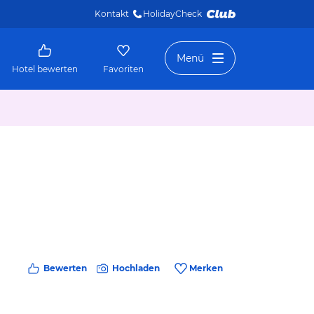
Kontakt
HolidayCheck 
Menü
Hotel bewerten
Favoriten
Bewerten
Hochladen
Merken