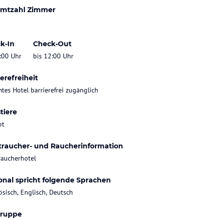
mtzahl Zimmer
k-In
Check-Out
:00 Uhr
bis 12:00 Uhr
erefreiheit
tes Hotel barrierefrei zugänglich
tiere
bt
traucher- und Raucherinformation
raucherhotel
onal spricht folgende Sprachen
ösisch, Englisch, Deutsch
gruppe