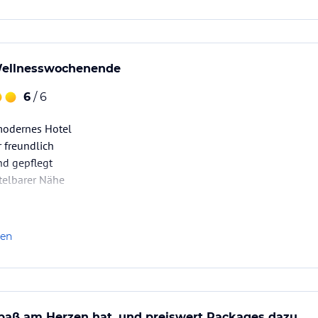
ellnesswochenende
6
/ 6
modernes Hotel
r freundlich
nd gepflegt
telbarer Nähe
len
Spaß am Herzen hat, und preiswert Packages dazu.