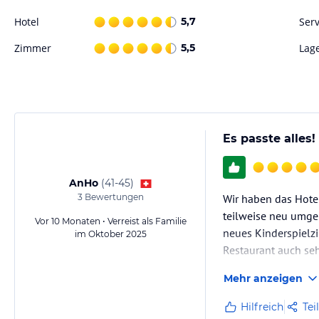
- Hotelgäste erhalten 20 % Rabatt auf das Römisch-Irische Bad im Wel
Hotel
5,7
Serv
Spiel Angebot
Zimmer
5,5
Lag
Hinweis:
Allgemeine und unverbindliche Hoteliers-/Veranstalter-/K
Gewähr und ohne Prüfung durch HolidayCheck. Bitte lies vor der B
jeweiligen Veranstalters.
Es passte alles!
AnHo
(
41-45
)
3
Bewertungen
Wir haben das Hotel
teilweise neu umgeb
Vor 10 Monaten • Verreist als Familie
neues Kinderspielz
im Oktober 2025
Restaurant auch se
Mehr anzeigen
Hilfreich
Tei