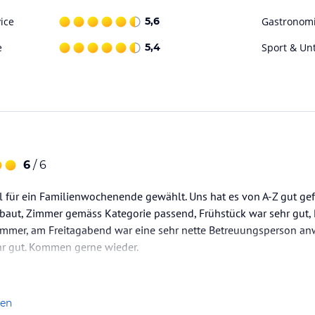
lness-Bereich sowie auf das grosse Sport &
ice
5,6
Gastronom
e
5,4
Sport & Un
ataloginformationen. Alle Angaben ohne
uchung die verbindlichen
Angebotsdetails
des
6
/ 6
 für ein Familienwochenende gewählt. Uns hat es von A-Z gut gefa
aut, Zimmer gemäss Kategorie passend, Frühstück war sehr gut, P
immer, am Freitagabend war eine sehr nette Betreuungsperson a
hr gut. Kommen gerne wieder.
len