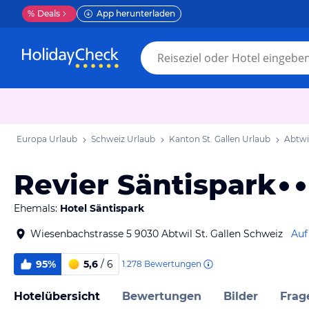
%
Deals
App herunterladen
Europa Urlaub
Schweiz Urlaub
Kanton St. Gallen Urlaub
Abtwi
Revier Säntispark
Ehemals:
Hotel Säntispark
Wiesenbachstrasse 5 9030 Abtwil St. Gallen Schweiz
Auf
95%
5,6
/ 6
1.278
Bewertungen
Hotelübersicht
Bewertungen
Bilder
Frag