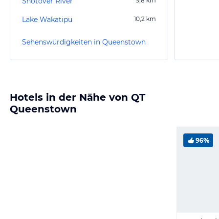
Shotover River
9,8
km
Lake Wakatipu
10,2
km
Sehenswürdigkeiten in Queenstown
Hotels in der Nähe von QT
Queenstown
96%