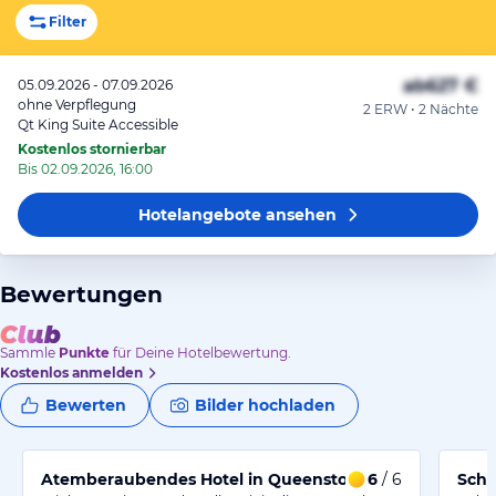
Filter
ab
627 €
05.09.2026 - 07.09.2026
ohne Verpflegung
2 ERW • 2 Nächte
Qt King Suite Accessible
Kostenlos stornierbar
Bis 02.09.2026, 16:00
Hotelangebote
ansehen
Bewertungen
Sammle
Punkte
für Deine Hotelbewertung.
Kostenlos anmelden
Bewerten
Bilder hochladen
Atemberaubendes Hotel in Queenstown
6
/ 6
Schi