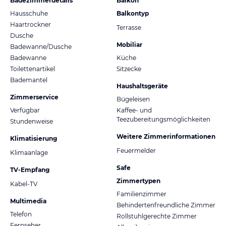
Badezimmerdetails
Balkon
Hausschuhe
Balkontyp
Haartrockner
Terrasse
Dusche
Mobiliar
Badewanne/Dusche
Badewanne
Küche
Toilettenartikel
Sitzecke
Bademantel
Haushaltsgeräte
Zimmerservice
Bügeleisen
Verfügbar
Kaffee- und
Teezubereitungsmöglichkeiten
Stundenweise
Weitere Zimmerinformationen
Klimatisierung
Feuermelder
Klimaanlage
Safe
TV-Empfang
Zimmertypen
Kabel-TV
Familienzimmer
Multimedia
Behindertenfreundliche Zimmer
Telefon
Rollstuhlgerechte Zimmer
Fernseher