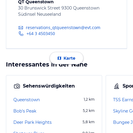
QT Queenstown
30 Brunswick Street 9300 Queenstown
Südinsel Neuseeland
reservations_qtqueenstown@evt.com
+64 3 4503450
Karte
Interessantes in der Nähe
Sehenswürdigkeiten
Spor
Queenstown
1,2
km
Bob's Peak
5,2
km
Skyline 
Deer Park Heights
5,8
km
Bungee 