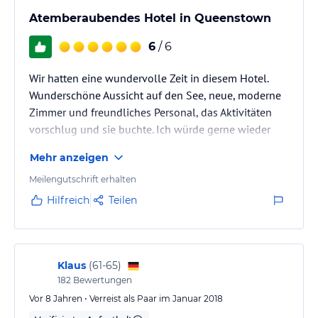
Atemberaubendes Hotel in Queenstown
6
/ 6
Wir hatten eine wundervolle Zeit in diesem Hotel.
Wunderschöne Aussicht auf den See, neue, moderne
Zimmer und freundliches Personal, das Aktivitäten
vorschlug und sie buchte. Ich würde gerne wieder
hier übernachten, wenn ich das nächste Mal in
Mehr anzeigen
Queenstown bin!
Meilengutschrift erhalten
Hilfreich
Teilen
Klaus
(
61-65
)
182
Bewertungen
Vor 8 Jahren • Verreist als Paar im Januar 2018