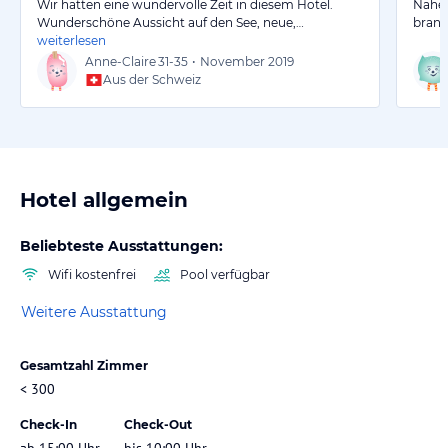
Wir hatten eine wundervolle Zeit in diesem Hotel.
Nahe 
Wunderschöne Aussicht auf den See, neue,…
brand
weiterlesen
Anne-Claire
31-35
•
November 2019
Aus der Schweiz
Hotel allgemein
Beliebteste Ausstattungen:
Wifi kostenfrei
Pool verfügbar
Weitere Ausstattung
Gesamtzahl Zimmer
< 300
Check-In
Check-Out
ab 15:00 Uhr
bis 10:00 Uhr