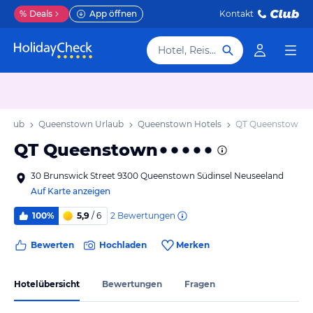
%
Deals
App öffnen
Kontakt
Hotel, Reiseziel
Urlaub
Queenstown Urlaub
Queenstown Hotels
QT Queenstown
QT Queenstown
30 Brunswick Street 9300 Queenstown Südinsel Neuseeland
Auf Karte anzeigen
2
Bewertungen
100%
5,9
/ 6
Bewerten
Hochladen
Merken
Hotelübersicht
Bewertungen
Fragen