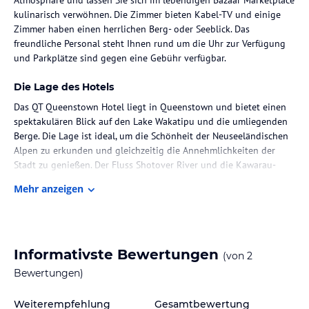
kulinarisch verwöhnen. Die Zimmer bieten Kabel-TV und einige
Zimmer haben einen herrlichen Berg- oder Seeblick. Das
freundliche Personal steht Ihnen rund um die Uhr zur Verfügung
und Parkplätze sind gegen eine Gebühr verfügbar.
Die Lage des Hotels
Das QT Queenstown Hotel liegt in Queenstown und bietet einen
spektakulären Blick auf den Lake Wakatipu und die umliegenden
Berge. Die Lage ist ideal, um die Schönheit der Neuseeländischen
Alpen zu erkunden und gleichzeitig die Annehmlichkeiten der
Stadt zu genießen. Der Fluss Shotover River und die Kawarau-
Brücke mit der Bungeejumping-Plattform von A. J. Hackett Bungy
Mehr anzeigen
sind nur wenige Kilometer entfernt. Der Flughafen Queenstown ist
ebenfalls in kurzer Entfernung erreichbar.
Zimmer / Unterbringung im Hotel
Informativste Bewertungen
(von
2
Die Zimmer im QT Queenstown sind komfortabel und stilvoll
eingerichtet. Zur Ausstattung gehören Kabel-TV, ein eigenes
Bewertungen)
Badezimmer mit Dusche und kostenfreie Pflegeprodukte. Einige
Zimmer verfügen über einen Balkon oder eine Terrasse, von denen
Weiterempfehlung
Gesamtbewertung