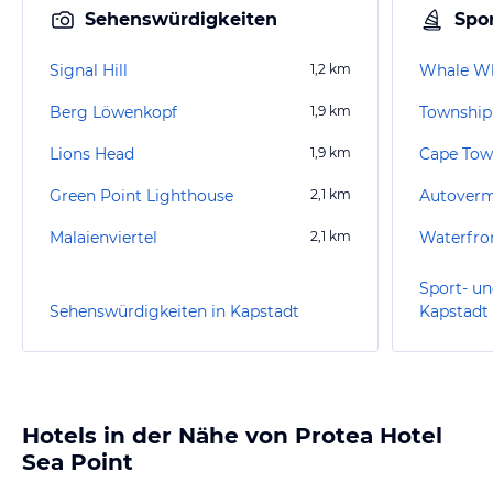
Sehenswürdigkeiten
Spor
Signal Hill
1,2
km
Whale Wh
Berg Löwenkopf
1,9
km
Township
Lions Head
1,9
km
Green Point Lighthouse
2,1
km
Malaienviertel
2,1
km
Waterfro
Sport- un
Sehenswürdigkeiten in Kapstadt
Kapstadt
Hotels in der Nähe von Protea Hotel
Sea Point