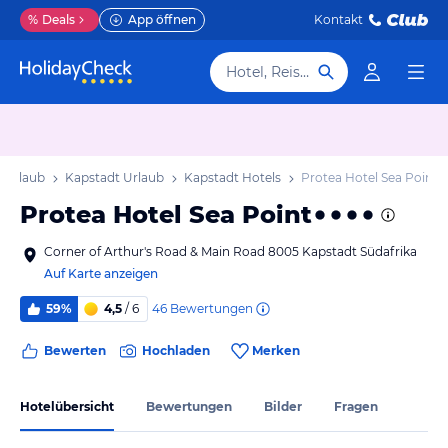
%
Deals
App öffnen
Kontakt
Hotel, Reiseziel
 Urlaub
Kapstadt Urlaub
Kapstadt Hotels
Protea Hotel Sea Point
Protea Hotel Sea Point
Corner of Arthur's Road & Main Road 8005 Kapstadt Südafrika
Auf Karte anzeigen
46
Bewertungen
59%
4,5
/ 6
Bewerten
Hochladen
Merken
Hotelübersicht
Bewertungen
Bilder
Fragen