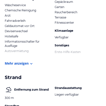
Gepäckraum
Wäscheservice
Garten
Chemische Reinigung
Raucherbereich
Arzt
Terrasse
Fahrradverleih
Fitnesscenter
Geldautomat vor Ort
Klimaanlage
Devisenwechsel
Hotelsafe
Verfügbar
Informationsschalter für
Sonstiges
Ausflüge
Autovermietung
Erste-Hilfe-Kasten
Mehr anzeigen
Strand
Strandausstattung
Entfernung zum Strand
Liegen verfügbar
300 m
Strandtyp