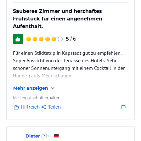
auf den Tafelberg nach einer 10-minütigen Autofahrt. Die
Mitarbeiter des Hotels helfen Ihnen gerne bei der Organisation
Sauberes Zimmer und herzhaftes
von Aktivitäten und Ausflügen in der Umgebung.
Frühstück für einen angenehmen
Aufenthalt.
Hinweis:
Verfasst von HolidayCheck mit Hilfe von KI. Alle
Angaben ohne Gewähr. Bitte lies vor der Buchung die
5
/ 6
verbindlichen
Angebotsdetails
des jeweiligen Veranstalters.
Für einen Städtetrip in Kapstadt gut zu empfehlen.
Super Aussicht von der Terrasse des Hotels. Sehr
schöner Sonnenuntergang mit einem Cocktail in der
Hand :-) aufs Meer schauen.
Bushaltestelle in der Nähe.
Mehr anzeigen
Meilengutschrift erhalten
Hilfreich
Teilen
Dieter
(
71+
)