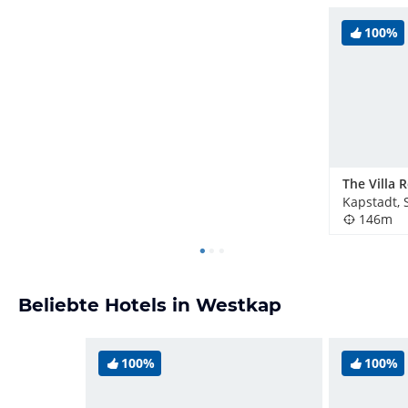
100%
The Villa 
Kapstadt, 
146m
Beliebte Hotels in Westkap
100%
100%