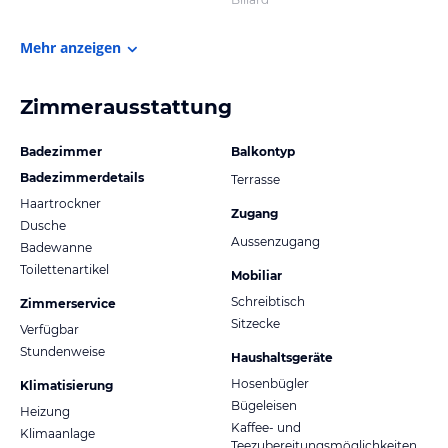
Mehr anzeigen
Zimmerausstattung
Badezimmer
Balkontyp
Badezimmerdetails
Terrasse
Haartrockner
Zugang
Dusche
Aussenzugang
Badewanne
Toilettenartikel
Mobiliar
Schreibtisch
Zimmerservice
Sitzecke
Verfügbar
Stundenweise
Haushaltsgeräte
Hosenbügler
Klimatisierung
Bügeleisen
Heizung
Kaffee- und
Klimaanlage
Teezubereitungsmöglichkeiten