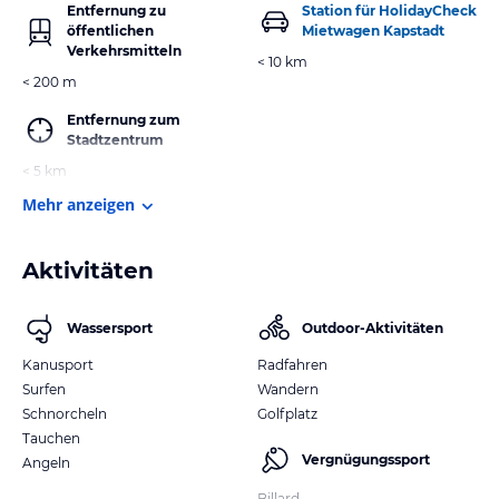
Entfernung zu
Station für HolidayCheck
öffentlichen
Mietwagen Kapstadt
Verkehrsmitteln
< 10 km
< 200 m
Entfernung zum
Stadtzentrum
< 5 km
Mehr anzeigen
Aktivitäten
Wassersport
Outdoor-Aktivitäten
Kanusport
Radfahren
Surfen
Wandern
Schnorcheln
Golfplatz
Tauchen
Vergnügungssport
Angeln
Billard