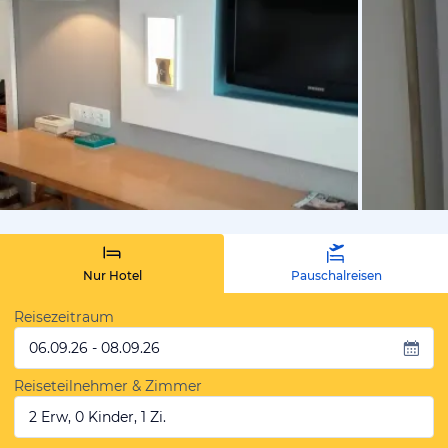
von Christ
Nur Hotel
Pauschalreisen
Reisezeitraum
06.09.26 - 08.09.26
Reiseteilnehmer & Zimmer
2 Erw, 0 Kinder, 1 Zi.