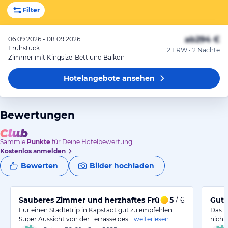
Filter
ab
294 €
06.09.2026 - 08.09.2026
Frühstück
2 ERW • 2 Nächte
Zimmer mit Kingsize-Bett und Balkon
Hotelangebote
ansehen
Bewertungen
Sammle
Punkte
für Deine Hotelbewertung.
Kostenlos anmelden
Bewerten
Bilder hochladen
Sauberes Zimmer und herzhaftes Frühstück für einen
5
/ 6
Gute
Für einen Städtetrip in Kapstadt gut zu empfehlen.
Das H
Super Aussicht von der Terrasse des…
weiterlesen
nicht