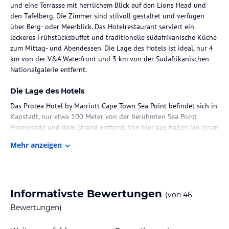
und eine Terrasse mit herrlichem Blick auf den Lions Head und
den Tafelberg. Die Zimmer sind stilvoll gestaltet und verfügen
über Berg- oder Meerblick. Das Hotelrestaurant serviert ein
leckeres Frühstücksbuffet und traditionelle südafrikanische Küche
zum Mittag- und Abendessen. Die Lage des Hotels ist ideal, nur 4
km von der V&A Waterfront und 3 km von der Südafrikanischen
Nationalgalerie entfernt.
Die Lage des Hotels
Das Protea Hotel by Marriott Cape Town Sea Point befindet sich in
Kapstadt, nur etwa 100 Meter von der berühmten Sea Point
Promenade und dem Strand entfernt. Von hier aus haben Sie einen
atemberaubenden Blick auf die Bucht und die beeindruckende
Mehr anzeigen
Kulisse des Tafelbergs und des Signal Hill. Die Victoria & Alfred
Waterfront mit ihren zahlreichen Geschäften und
Unterhaltungsmöglichkeiten sowie das Stadtzentrum von
Kapstadt erreichen Sie in nur etwa 5 Fahrminuten. Öffentliche
Verkehrsmittel sind direkt vor dem Hotel vorhanden und der
Informativste Bewertungen
(von
46
internationale Flughafen Cape Town ist etwa 25 Kilometer
Bewertungen)
entfernt.