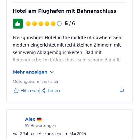
Hotel am Flughafen mit Bahnanschluss
5
/ 6
Preisgünstiges Hotel in the middle of nowhere. Sehr
modern eingerichtet mit recht kleinen Zimmern mit
sehr wenig Ablagemöglichkeiten . Bad mit
Regendusche. Im Erdgeschoss sehr schöne Bar mit
Billardtisch. 10 Minuten zu Fuß bis Bahnhof mit
Mehr anzeigen
stündlicher Verbindung zum Flughafen und häufiger
ins Zentrum. Keine Einkaufsmöglichkeit in
Meilengutschrift erhalten
unmittelbarer Umgebung.· Keine Zimmereinigung.
Hilfreich
Teilen
Heizung nur über einen kleinen elektrischen
Heizlüfter auf dem Schreibtisch. Durch die Lage in der
Einflugschneise, Ohrenstöpsel dringend…
Alex
97
Bewertungen
Vor 2 Jahren • Alleinreisend im Mai 2024