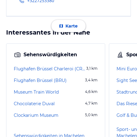
+3227253380
Karte
Interessantes in der Nähe
Sehenswürdigkeiten
Spor
Flughafen Brüssel Charleroi (CRL)
3,1
km
Mini Eur
Flughafen Brüssel (BRU)
3,4
km
Sight See
Museum Train World
4,6
km
Chocolaterie Duval
4,7
km
Das Riese
Clockarium Museum
5,0
km
Sport- un
Sehenswürdigkeiten in Machelen
Machelen