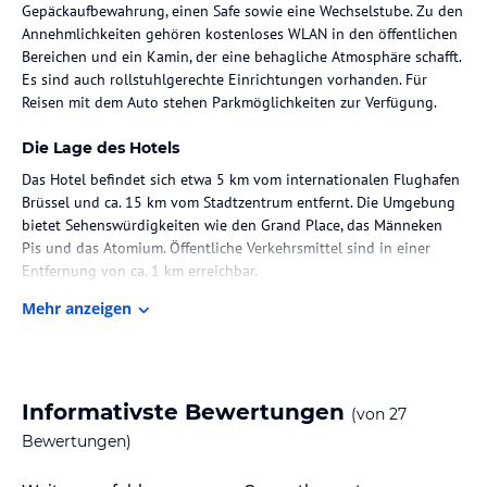
Gepäckaufbewahrung, einen Safe sowie eine Wechselstube. Zu den
Annehmlichkeiten gehören kostenloses WLAN in den öffentlichen
Bereichen und ein Kamin, der eine behagliche Atmosphäre schafft.
Es sind auch rollstuhlgerechte Einrichtungen vorhanden. Für
Reisen mit dem Auto stehen Parkmöglichkeiten zur Verfügung.
Die Lage des Hotels
Das Hotel befindet sich etwa 5 km vom internationalen Flughafen
Brüssel und ca. 15 km vom Stadtzentrum entfernt. Die Umgebung
bietet Sehenswürdigkeiten wie den Grand Place, das Männeken
Pis und das Atomium. Öffentliche Verkehrsmittel sind in einer
Entfernung von ca. 1 km erreichbar.
Mehr anzeigen
Zimmer / Unterbringung im Hotel
Die Zimmer sind mit einer Klimaanlage, individuell regulierbarer
Heizung und einem Doppelbett ausgestattet. Zur weiteren
Ausstattung gehören ein Schreibtisch, eine Tee-/Kaffeemaschine,
Informativste Bewertungen
(von
27
ein Telefon mit Direktwahl, ein Fernseher und kostenloses WLAN.
Die Bäder verfügen über eine Dusche und Badewanne sowie einen
Bewertungen)
Haartrockner. Das Hotel bietet sowohl Nichtraucher- als auch
Raucherzimmer sowie rollstuhlgerechte Zimmer mit barrierefreien