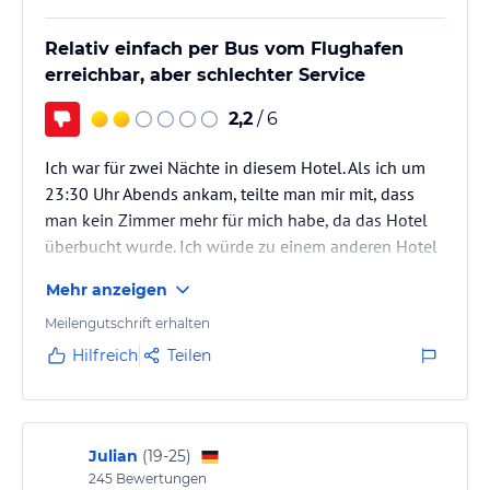
Relativ einfach per Bus vom Flughafen
erreichbar, aber schlechter Service
2,2
/ 6
Ich war für zwei Nächte in diesem Hotel. Als ich um
23:30 Uhr Abends ankam, teilte man mir mit, dass
man kein Zimmer mehr für mich habe, da das Hotel
überbucht wurde. Ich würde zu einem anderen Hotel
geschickt, die aber nicht Bescheid bekommen hatten
Mehr anzeigen
und auch ausgebucht waren. Nach viel hin und her
habe ich noch ein Zimmer gefunden, der Service war
Meilengutschrift erhalten
allerdings unterirdisch. :-(
Hilfreich
Teilen
Julian
(
19-25
)
245
Bewertungen