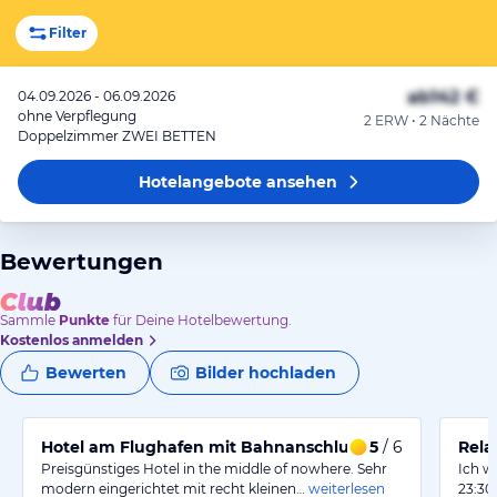
Filter
ab
142 €
04.09.2026 - 06.09.2026
ohne Verpflegung
2 ERW • 2 Nächte
Doppelzimmer ZWEI BETTEN
Hotelangebote
ansehen
Bewertungen
Sammle
Punkte
für Deine Hotelbewertung.
Kostenlos anmelden
Bewerten
Bilder hochladen
Hotel am Flughafen mit Bahnanschluss
5
/ 6
Rela
Preisgünstiges Hotel in the middle of nowhere. Sehr
Ich w
modern eingerichtet mit recht kleinen…
weiterlesen
23:30