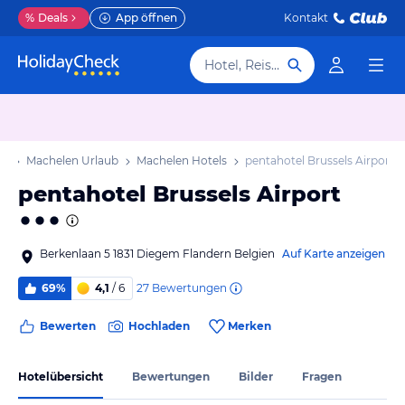
%
Deals
App öffnen
Kontakt
Hotel, Reiseziel
ub
Machelen Urlaub
Machelen Hotels
pentahotel Brussels Airport
pentahotel Brussels Airport
Berkenlaan 5 1831 Diegem Flandern Belgien
Auf Karte anzeigen
27
Bewertungen
69%
4,1
/ 6
Bewerten
Hochladen
Merken
Hotelübersicht
Bewertungen
Bilder
Fragen