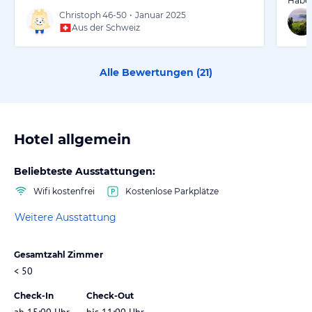
Habe f
Christoph
46-50
•
Januar 2025
Aus der Schweiz
Alle Bewertungen (
21
)
Hotel allgemein
Beliebteste Ausstattungen:
Wifi kostenfrei
Kostenlose Parkplätze
Weitere Ausstattung
Gesamtzahl Zimmer
< 50
Check-In
Check-Out
ab 15:00 Uhr
bis 11:00 Uhr