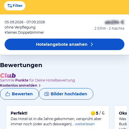
Filter
ab
234 €
05.09.2026 - 07.09.2026
ohne Verpflegung
2 ERW • 2 Nächte
Kleines Doppelzimmer
Hotelangebote
ansehen
Bewertungen
Sammle
Punkte
für Deine Hotelbewertung.
Kostenlos anmelden
Bewerten
Bilder hochladen
Perfekt!
5
/ 6
Okay
Das Hotel ist in die Jahre gekommen, versprüht aber
Was e
immer noch (oder auch deswegen)…
weiterlesen
Budge