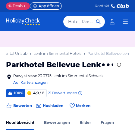
%
Deals
App öffnen
Kontakt
Hotel, Reiseziel
mmental Urlaub
Lenk im Simmental Hotels
Parkhotel Bellevue Lenk
Parkhotel Bellevue Lenk
Rawylstrasse 23 3775 Lenk im Simmental Schweiz
Auf Karte anzeigen
21
Bewertungen
100%
4,9
/ 6
Bewerten
Hochladen
Merken
Hotelübersicht
Bewertungen
Bilder
Fragen