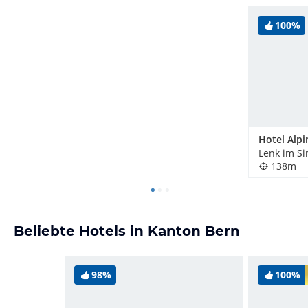
100%
Hotel Alpi
Lenk im S
138m
Beliebte Hotels in Kanton Bern
98%
100%