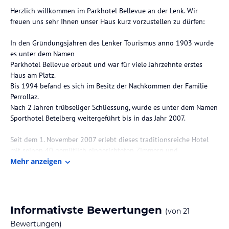
Herzlich willkommen im Parkhotel Bellevue an der Lenk. Wir
freuen uns sehr Ihnen unser Haus kurz vorzustellen zu dürfen:
In den Gründungsjahren des Lenker Tourismus anno 1903 wurde
es unter dem Namen
Parkhotel Bellevue erbaut und war für viele Jahrzehnte erstes
Haus am Platz.
Bis 1994 befand es sich im Besitz der Nachkommen der Familie
Perrollaz.
Nach 2 Jahren trübseliger Schliessung, wurde es unter dem Namen
Sporthotel Betelberg weitergeführt bis in das Jahr 2007.
Seit dem 1. November 2007 erlebt dieses traditionsreiche Hotel
mit seinen 40 gemütlich eingerichteten Zimmern und
spektakulärem Blick auf die umliegende Bergwelt, eine
Mehr anzeigen
Renaissance. Ab Winter 2013 ist das Parkhotel Bellevue ein reines
Winter Garni Hotel und vom 15. Dezember 2013 bis 15. März 2014
für Sie geöffnet.
Informativste Bewertungen
(von
21
Wir heissen Sie herzlich willkommen und wünschen Ihnen einen
Bewertungen)
schönen Aufenthalt.