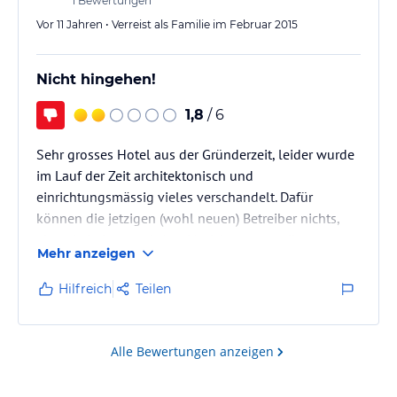
1
Bewertungen
Vor 11 Jahren • Verreist als Familie im Februar 2015
Nicht hingehen!
1,8
/ 6
Sehr grosses Hotel aus der Gründerzeit, leider wurde
im Lauf der Zeit architektonisch und
einrichtungsmässig vieles verschandelt. Dafür
können die jetzigen (wohl neuen) Betreiber nichts,
aber sie haben auch (noch) nichts gegen die
Mehr anzeigen
geschmack- und lieblose Inneneinrichtung getan. Es
müsste sehr viel Geld investiert werden, um den
Hilfreich
Teilen
ursprünglichen Charme des Gebäudes wieder
herzustellen. Allerdings könnten mit wenigen
Massnahmen die schlimmsten Einrichtungssünden
Alle Bewertungen anzeigen
behoben werden. Viele Räume, z. B. die Bar, sind…