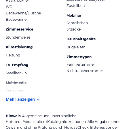
Haartrockner
Zustellbett
WC
Badewanne/Dusche
Mobiliar
Badewanne
Schreibtisch
Zimmerservice
Sitzecke
Stundenweise
Haushaltsgeräte
Klimatisierung
Bügeleisen
Heizung
Zimmertypen
Familienzimmer
TV-Empfang
Nichtraucherzimmer
Satelliten-TV
Multimedia
Fernseher
Mehr anzeigen
Hinweis:
Allgemeine und unverbindliche
Hoteliers-/Veranstalter-/Kataloginformationen. Alle Angaben ohne
Gewähr und ohne Prüfung durch HolidayCheck. Bitte lies vor der