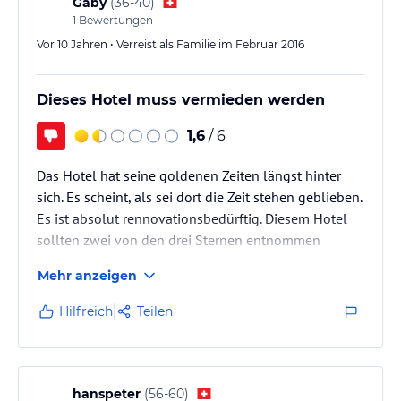
grösseren Teller servieren.
Gaby
(
36-40
)
lies vor der Buchung die verbindlichen
Angebotsdetails
des
1
Bewertungen
jeweiligen Veranstalters.
Vor 10 Jahren • Verreist als Familie im Februar 2016
Dieses Hotel muss vermieden werden
1,6
/ 6
Das Hotel hat seine goldenen Zeiten längst hinter
sich. Es scheint, als sei dort die Zeit stehen geblieben.
Es ist absolut rennovationsbedürftig. Diesem Hotel
sollten zwei von den drei Sternen entnommen
werden!!
Mehr anzeigen
.
Hilfreich
Teilen
hanspeter
(
56-60
)