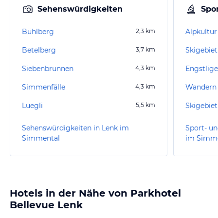
Sehenswürdigkeiten
Spor
Bühlberg
2,3
km
Alpkultur
Betelberg
3,7
km
Skigebie
Siebenbrunnen
4,3
km
Engstlig
Simmenfälle
4,3
km
Wandern
Luegli
5,5
km
Sehenswürdigkeiten in Lenk im
Sport- un
Simmental
im Simm
Hotels in der Nähe von Parkhotel
Bellevue Lenk