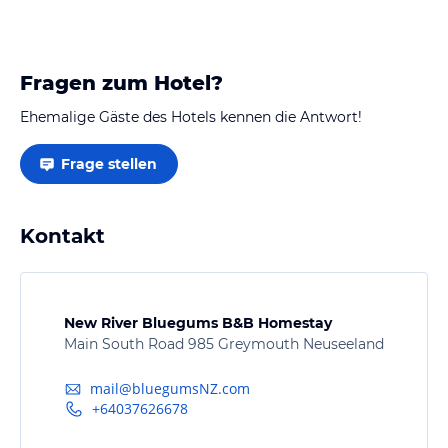
vorab gebuchte Zimmer im Haupthaus entschlossen,
da es für unsere Ankunft so schön hergerichtet war:
Eine persönliche…
Fragen zum Hotel?
Ehemalige Gäste des Hotels kennen die Antwort!
Frage stellen
Kontakt
New River Bluegums B&B Homestay
Main South Road 985 Greymouth Neuseeland
mail@bluegumsNZ.com
+64037626678