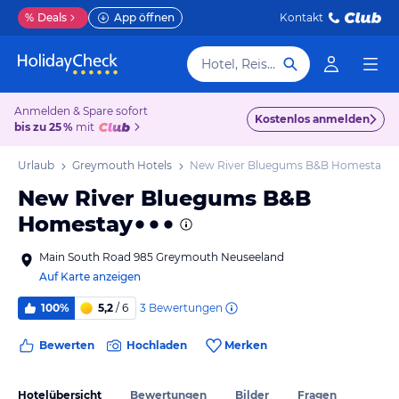
%
Deals
App öffnen
Kontakt
Hotel, Reiseziel
Anmelden & Spare sofort
Kostenlos anmelden
bis zu 25 %
mit
th Urlaub
Greymouth Hotels
New River Bluegums B&B Homestay
New River Bluegums B&B
Homestay
Main South Road 985 Greymouth Neuseeland
Auf Karte anzeigen
3
Bewertungen
100%
5,2
/ 6
Bewerten
Hochladen
Merken
Hotelübersicht
Bewertungen
Bilder
Fragen