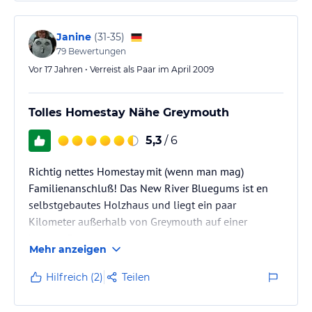
Wir haben auf unserer 3 wöchigen Rundreise ´über
Nord- und Südinsel im New River Bluegums
übernachtet.
Janine
(
31-35
)
79
Bewertungen
Vor 17 Jahren • Verreist als Paar im April 2009
Tolles Homestay Nähe Greymouth
5,3
/ 6
Richtig nettes Homestay mit (wenn man mag)
Familienanschluß! Das New River Bluegums ist en
selbstgebautes Holzhaus und liegt ein paar
Kilometer außerhalb von Greymouth auf einer
kleinen Farm.
Mehr anzeigen
Es gibt ein Zimmer im Haupthaus (in welchem wir
übernachtet haben) und zwei Cottages etwas
Hilfreich (2)
Teilen
zurückversetzt. Wir hatten die freie Wahl, alle Zimmer
waren frei - wir haben uns dann für das auch von uns