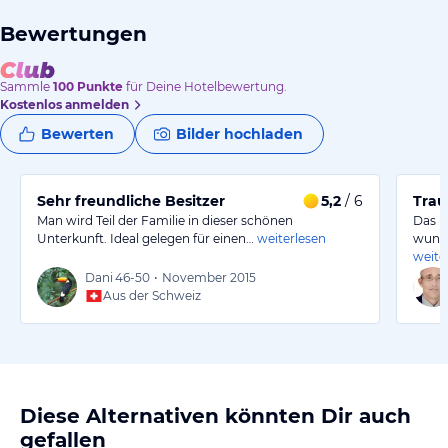
Bewertungen
Sammle
100
Punkte
für Deine Hotelbewertung.
Kostenlos anmelden
Bewerten
Bilder hochladen
Sehr freundliche Besitzer
5,2
/ 6
Trau
Man wird Teil der Familie in dieser schönen
Das N
Unterkunft. Ideal gelegen für einen…
weiterlesen
wunde
weite
Dani
46-50
•
November 2015
Aus der Schweiz
Diese Alternativen könnten Dir auch
gefallen