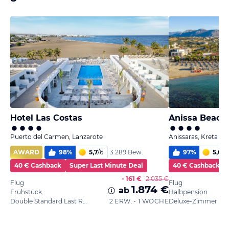
Hotel Las Costas
Anissa Beach 
Puerto del Carmen, Lanzarote
Anissaras, Kreta
AWARD
98
%
5,7
/
6
97
%
5,6
/
6
3.289 Bew.
40 € Cashback
Super Last Minute Deal
40 € Cashback
- 161 €
2.035 €
Flug
Flug
1.874 €
ab
Frühstück
Halbpension
Double Standard Last Rate
2 ERW. • 1 WOCHE