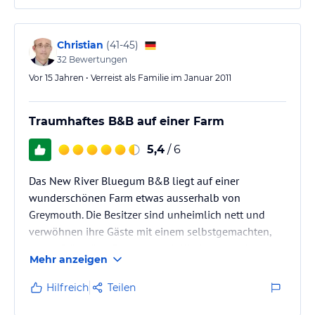
Christian
(
41-45
)
32
Bewertungen
Vor 15 Jahren • Verreist als Familie im Januar 2011
Traumhaftes B&B auf einer Farm
5,4
/ 6
Das New River Bluegum B&B liegt auf einer
wunderschönen Farm etwas ausserhalb von
Greymouth. Die Besitzer sind unheimlich nett und
verwöhnen ihre Gäste mit einem selbstgemachten,
tollen Frühstück. Falls man mit Kindern verreist wie
Mehr anzeigen
wir mit unserem 5 jährigen Sohn ist der Aufenthalt
auf der farm mit so vielen tieren (Schafe, Hunde,
Hilfreich
Teilen
Wildvögel spazieren ums Háus) einfach toll.