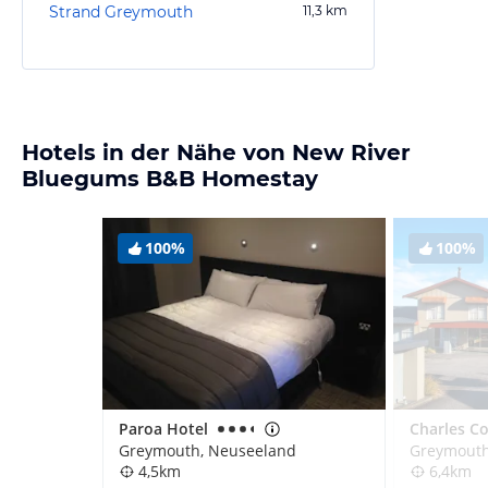
Strand Greymouth
11,3
km
Hotels in der Nähe von New River
Bluegums B&B Homestay
100%
100%
Paroa Hotel
Charles C
Greymouth, Neuseeland
Greymouth
4,5km
6,4km