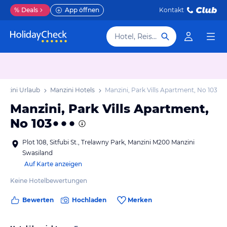
%
Deals
App öffnen
Kontakt
Hotel, Reiseziel
anzini Urlaub
Manzini Hotels
Manzini, Park Vills Apartment, No 103
Manzini, Park Vills Apartment,
No 103
Plot 108, Sitfubi St., Trelawny Park, Manzini M200 Manzini
Swasiland
Auf Karte anzeigen
Keine Hotelbewertungen
Bewerten
Hochladen
Merken