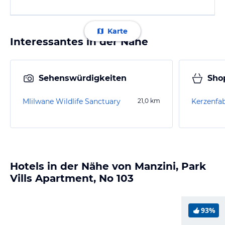
Karte
Interessantes in der Nähe
Sehenswürdigkeiten
Sho
Mlilwane Wildlife Sanctuary
21,0
km
Kerzenfab
Hotels in der Nähe von Manzini, Park
Vills Apartment, No 103
93%