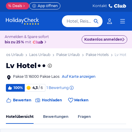
%
Deals
App öffnen
Kontakt
Hotel, Reiseziel
Anmelden & Spare sofort
Kostenlos anmelden
bis zu 25 %
mit
Laos Urlaub
Laos Urlaub
Pakse Urlaub
Pakse Hotels
Lv Hotel
Lv Hotel
Pakse 13 16000 Pakse Laos
Auf Karte anzeigen
1
Bewertung
100%
4,3
/ 6
Bewerten
Hochladen
Merken
Hotelübersicht
Bewertungen
Fragen