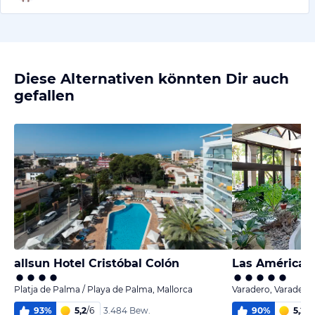
Diese Alternativen könnten Dir auch
gefallen
allsun Hotel Cristóbal Colón
Las Américas 
Platja de Palma / Playa de Palma, Mallorca
Varadero, Varadero
93
%
5,2
/
6
90
%
5,2
/
6
3.484 Bew.