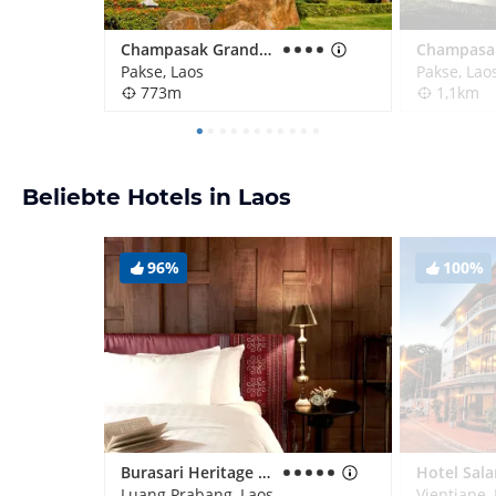
Champasak Grand Hotel
Pakse, Laos
Pakse, Lao
773m
1,1km
Beliebte Hotels in Laos
96%
100%
Burasari Heritage Luang Prabang
Luang Prabang, Laos
Vientiane,