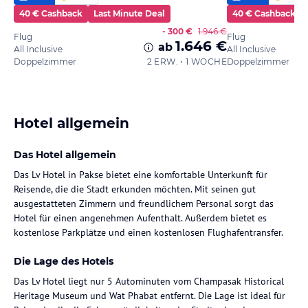
40 € Cashback
Last Minute Deal
40 € Cashback
- 300 €
1.946 €
Flug
Flug
1.646 €
ab
All Inclusive
All Inclusive
Doppelzimmer
2 ERW. • 1 WOCHE
Doppelzimmer
Hotel allgemein
Das Hotel allgemein
Das Lv Hotel in Pakse bietet eine komfortable Unterkunft für
Reisende, die die Stadt erkunden möchten. Mit seinen gut
ausgestatteten Zimmern und freundlichem Personal sorgt das
Hotel für einen angenehmen Aufenthalt. Außerdem bietet es
kostenlose Parkplätze und einen kostenlosen Flughafentransfer.
Die Lage des Hotels
Das Lv Hotel liegt nur 5 Autominuten vom Champasak Historical
Heritage Museum und Wat Phabat entfernt. Die Lage ist ideal für