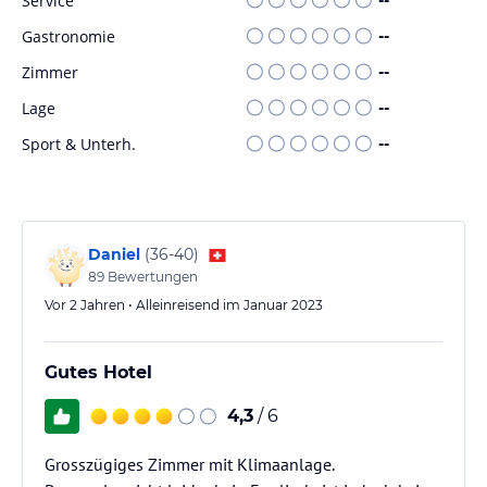
Service
Hinweis:
Verfasst von HolidayCheck mit Hilfe von KI. Alle
Gastronomie
--
Angaben ohne Gewähr. Bitte lies vor der Buchung die
verbindlichen
Angebotsdetails
des jeweiligen Veranstalters.
Zimmer
--
Lage
--
Sport & Unterh.
--
Daniel
(
36-40
)
89
Bewertungen
Vor 2 Jahren • Alleinreisend im Januar 2023
Gutes Hotel
4,3
/ 6
Grosszügiges Zimmer mit Klimaanlage.