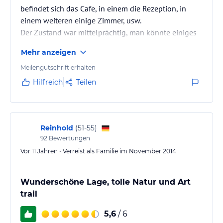
befindet sich das Cafe, in einem die Rezeption, in
einem weiteren einige Zimmer, usw.
Der Zustand war mittelprächtig, man könnte einiges
mit geringem Aufewand verbessern.
Mehr anzeigen
WLAN war verfügbar, 100 MB pro Gast und
Aufenthalt. Handynetz gab es keines!!
Meilengutschrift erhalten
Hilfreich
Teilen
Wir würden die Lodge nicht mehr aufsuchen. Ein
Hauptgrund ist auch das völlige Chaos. Die Karte des
Geländes hilft nicht weiter, da diese völlig
unübersichtlich gestaltet wurde. Ständig trifft man
Reinhold
(
51-55
)
92
Bewertungen
auf andere Leute, die…
Vor 11 Jahren • Verreist als Familie im November 2014
Wunderschöne Lage, tolle Natur und Art
trail
5,6
/ 6