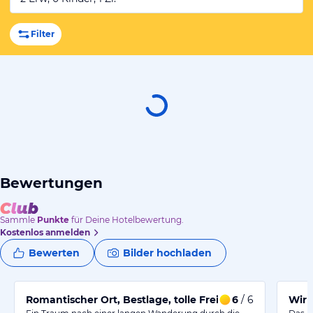
Filter
Bewertungen
Sammle
Punkte
für Deine Hotelbewertung.
Kostenlos anmelden
Bewerten
Bilder hochladen
Romantischer Ort, Bestlage, tolle Freizeitangebote
6
/ 6
Wir 