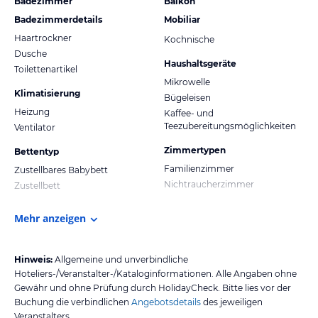
Badezimmer
Balkon
Badezimmerdetails
Mobiliar
Haartrockner
Kochnische
Dusche
Haushaltsgeräte
Toilettenartikel
Mikrowelle
Klimatisierung
Bügeleisen
Heizung
Kaffee- und
Teezubereitungsmöglichkeiten
Ventilator
Zimmertypen
Bettentyp
Familienzimmer
Zustellbares Babybett
Nichtraucherzimmer
Zustellbett
Mehr anzeigen
Hinweis:
Allgemeine und unverbindliche
Hoteliers-/Veranstalter-/Kataloginformationen. Alle Angaben ohne
Gewähr und ohne Prüfung durch HolidayCheck. Bitte lies vor der
Buchung die verbindlichen
Angebotsdetails
des jeweiligen
Veranstalters.