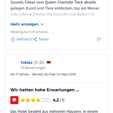
Sounds. Etwas vom Queen Charlotte Track abseits
gelegen. Kunst und Tiere entdecken, top am Wasser.
Hinweis:
Verfasst von HolidayCheck mit Hilfe von KI. Alle
Sehr schöne Zimmer. Die Aussicht vom Balkon ist
Angaben ohne Gewähr. Bitte lies vor der Buchung die
verbindlichen
Angebotsdetails
des jeweiligen Veranstalters.
unbezahlbar. Unbedingt den private Spa buchen, im
Mehr anzeigen
warmen Schaumbad liegen, einen Wein trinken und
auf die Sounds gucken.
Meilengutschrift erhalten
Hilfreich
Teilen
Tobias
(
31-35
)
75
Bewertungen
Vor 11 Jahren • Verreist als Paar im März 2015
Wir hatten hohe Erwartungen ...
4,2
/ 6
Das Hotel besteht aus mehreren Häusern: in einem