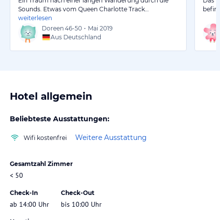
Ein Traum nach einer langen Wanderung durch die
Das H
Sounds. Etwas vom Queen Charlotte Track…
befin
weiterlesen
Doreen
46-50
•
Mai 2019
Aus Deutschland
Hotel allgemein
Beliebteste Ausstattungen:
Weitere Ausstattung
Wifi kostenfrei
Gesamtzahl Zimmer
< 50
Check-In
Check-Out
ab 14:00 Uhr
bis 10:00 Uhr