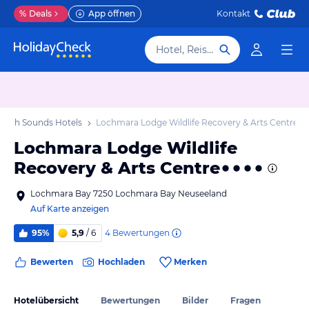
%
Deals
App öffnen
Kontakt
Hotel, Reiseziel
ough Sounds Hotels
Lochmara Lodge Wildlife Recovery & Arts Centre
Lochmara Lodge Wildlife
Recovery & Arts Centre
Lochmara Bay 7250 Lochmara Bay Neuseeland
Auf Karte anzeigen
4
Bewertungen
95%
5,9
/ 6
Bewerten
Hochladen
Merken
Hotelübersicht
Bewertungen
Bilder
Fragen