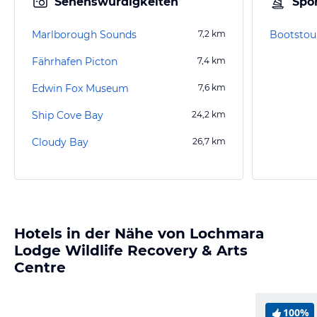
Sehenswürdigkeiten
Spor
Marlborough Sounds
7,2
km
Bootstou
Fährhafen Picton
7,4
km
Edwin Fox Museum
7,6
km
Ship Cove Bay
24,2
km
Cloudy Bay
26,7
km
Hotels in der Nähe von Lochmara
Lodge Wildlife Recovery & Arts
Centre
100%