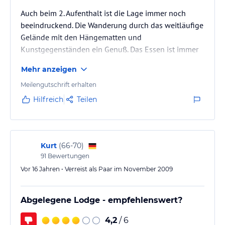
Auch beim 2. Aufenthalt ist die Lage immer noch
beeindruckend. Die Wanderung durch das weitläufige
Gelände mit den Hängematten und
Kunstgegenständen ein Genuß. Das Essen ist immer
noch sehr gut, wenn auch nach 2 Tagen nicht mehr
Mehr anzeigen
so abwechslungsreich.
Meilengutschrift erhalten
Hilfreich
Teilen
Kurt
(
66-70
)
91
Bewertungen
Vor 16 Jahren • Verreist als Paar im November 2009
Abgelegene Lodge - empfehlenswert?
4,2
/ 6