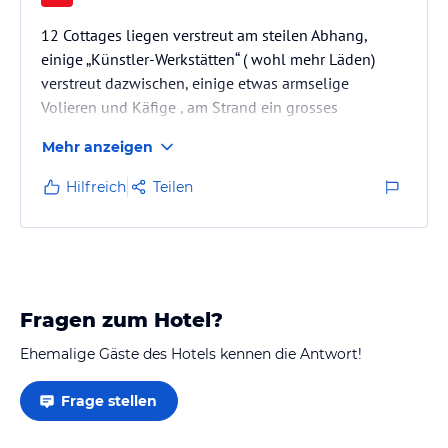
12 Cottages liegen verstreut am steilen Abhang,
einige „Künstler-Werkstätten“ ( wohl mehr Läden)
verstreut dazwischen, einige etwas armselige
Volieren und Käfige , am Strand ein grosses
Restaurant.
Mehr anzeigen
Die Zimmer wirken zunächst einladend, dann aber
steril und karg. Ein leerer Kühlschrank, all die kleinen
Hilfreich
Teilen
üblichen Utensilien wie Seife, Gel und dergl. mehr,
fehlen, selbst die Zahnputzgläser.
Das sehr späte Abendessen ist jedoch köstlich,:
Überbackene Muscheln, Thunfisch auf Holzkohle
bzw. Lammrücken ( best ever…
Fragen zum Hotel?
Ehemalige Gäste des Hotels kennen die Antwort!
Frage stellen