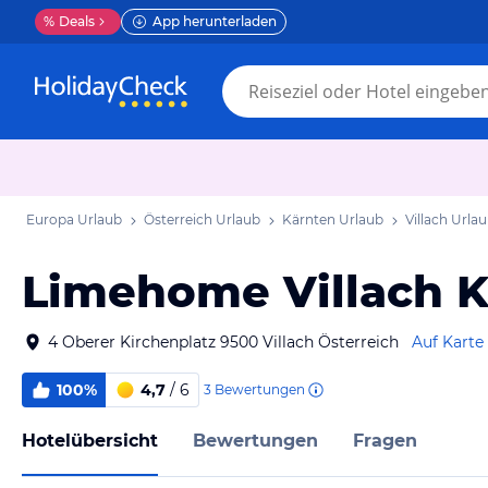
%
Deals
App herunterladen
Europa Urlaub
Österreich Urlaub
Kärnten Urlaub
Villach Urla
Limehome Villach K
4 Oberer Kirchenplatz 9500 Villach Österreich
Auf Karte
100%
4,7
/ 6
3
Bewertungen
Hotelübersicht
Bewertungen
Fragen