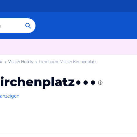
ub
Villach Hotels
Limehome Villach Kirchenplatz
irchenplatz
 anzeigen