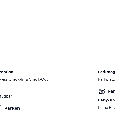
zeption
Parkmögl
ress Check-In & Check-Out
Parkplatz
Fam
fügbar
Baby- un
Keine Ba
Parken