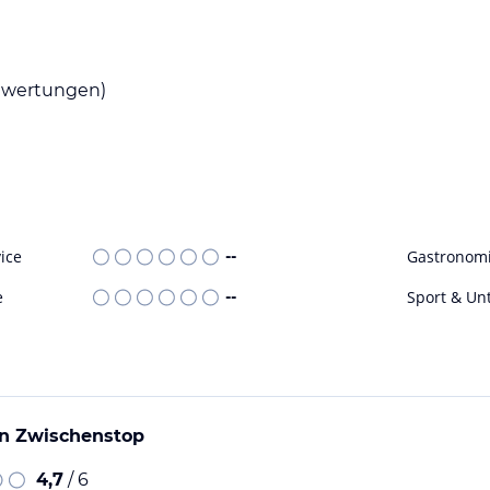
eiten in den gut ausgestatteten Küchen der
nts und Cafés, in denen Sie lokale und
wertungen)
izeitmöglichkeiten. Die Gäste können die
ron und den Waldseilpark - Taborhöhe. Es gibt
ohne Gewähr. Bitte lies vor der Buchung die
ice
--
Gastronom
e
--
Sport & Un
en Zwischenstop
4,7
/ 6