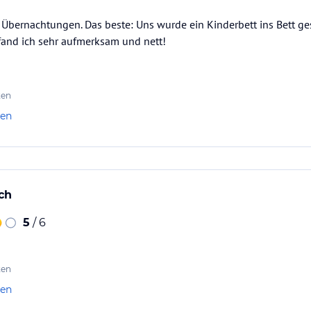
 Übernachtungen. Das beste: Uns wurde ein Kinderbett ins Bett ge
fand ich sehr aufmerksam und nett!
ten
len
ch
5
/ 6
ten
len