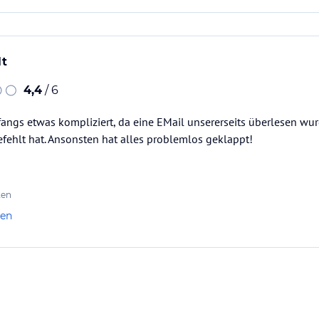
lt
4,4
/ 6
fangs etwas kompliziert, da eine EMail unsererseits überlesen wur
efehlt hat. Ansonsten hat alles problemlos geklappt!
ten
len