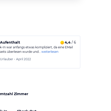
 Aufenthalt
4,4
/ 6
k-In war anfangs etwas kompliziert, da eine EMail
seits überlesen wurde und…
weiterlesen
Urlauber
•
April 2022
mtzahl Zimmer