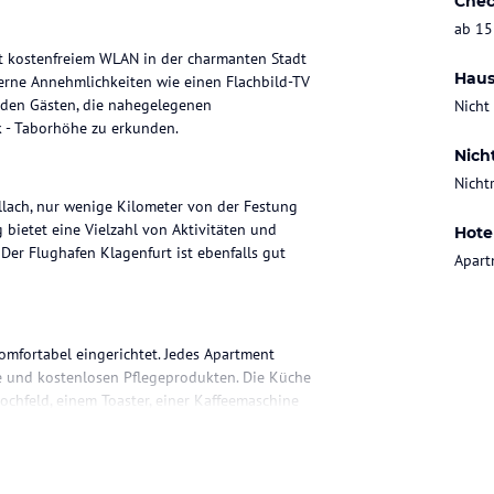
Chec
ab 15
it kostenfreiem WLAN in der charmanten Stadt
Haus
erne Annehmlichkeiten wie einen Flachbild-TV
s den Gästen, die nahegelegenen
Nicht
 - Taborhöhe zu erkunden.
Nich
Nicht
illach, nur wenige Kilometer von der Festung
bietet eine Vielzahl von Aktivitäten und
Hote
Der Flughafen Klagenfurt ist ebenfalls gut
Apart
mfortabel eingerichtet. Jedes Apartment
he und kostenlosen Pflegeprodukten. Die Küche
ochfeld, einem Toaster, einer Kaffeemaschine
ügbar.