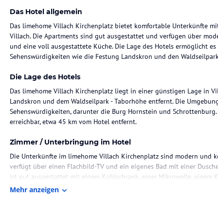
Das Hotel allgemein
Das limehome Villach Kirchenplatz bietet komfortable Unterkünfte m
Villach. Die Apartments sind gut ausgestattet und verfügen über mod
und eine voll ausgestattete Küche. Die Lage des Hotels ermöglicht e
Sehenswürdigkeiten wie die Festung Landskron und den Waldseilpark
Die Lage des Hotels
Das limehome Villach Kirchenplatz liegt in einer günstigen Lage in V
Landskron und dem Waldseilpark - Taborhöhe entfernt. Die Umgebung 
Sehenswürdigkeiten, darunter die Burg Hornstein und Schrottenburg. 
erreichbar, etwa 45 km vom Hotel entfernt.
Zimmer / Unterbringung im Hotel
Die Unterkünfte im limehome Villach Kirchenplatz sind modern und ko
verfügt über einen Flachbild-TV und ein eigenes Bad mit einer Dusc
ist gut ausgestattet mit einem Kühlschrank, einer Mikrowelle, einem K
und einem Wasserkocher. Kostenloses WLAN ist in allen Zimmern verf
Mehr anzeigen
Gastronomie im Hotel