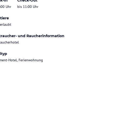
k-In
Check-Out
:00 Uhr
bis 11:00 Uhr
tiere
 erlaubt
traucher- und Raucherinformation
raucherhotel
ltyp
ment-Hotel, Ferienwohnung