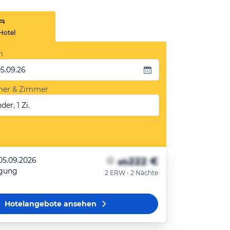
Hotel
m
05.09.26
mer & Zimmer
der, 1 Zi.
222 €
 05.09.2026
ab
egung
2 ERW • 2 Nächte
Hotelangebote
ansehen