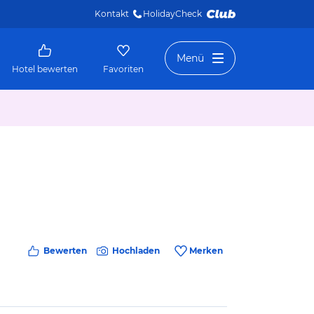
Kontakt
HolidayCheck 
Menü
Hotel bewerten
Favoriten
Bewerten
Hochladen
Merken