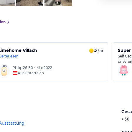
den
Limehome Villach
5
/ 6
Super
weiterlesen
Self Cec
unserer
Philip
26-30
•
Mai 2022
Aus Österreich
Gesa
< 50
Ausstattung